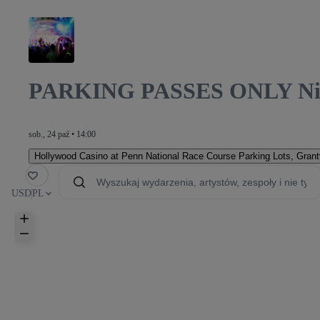
PARKING PASSES ONLY Night
sob., 24 paź • 14:00
Hollywood Casino at Penn National Race Course Parking Lots
,
Grant
Polub
USD
PL