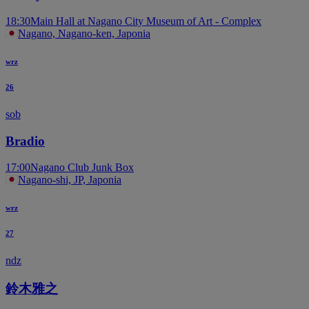
18:30
Main Hall at Nagano City Museum of Art - Complex
Nagano, Nagano-ken, Japonia
wrz
26
sob
Bradio
17:00
Nagano Club Junk Box
Nagano-shi, JP, Japonia
wrz
27
ndz
鈴木雅之