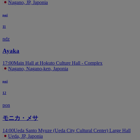
Nagano, JP, Japonia
paź
11
ndz
Ayaka
17:00
Main Hall at Hokuto Culture Hall - Complex
Nagano, Nagano-ken, Japonia
paź
12
pon
モニカ・メサ
14:00
Ueda Santo Myuze (Ueda City Cultural Center) Large Hall
Ueda, JP, Japonia