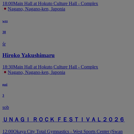
18:00
Main Hall at Hokuto Culture Hall - Complex
Nagano, Nagano-ken, Japonia
wrz
30
śr
Hiroko Yakushimaru
18:30
Main Hall at Hokuto Culture Hall - Complex
Nagano, Nagano-ken, Japonia
paź
3
sob
ＵＮＡＧＩ ＲＯＣＫ ＦＥＳＴＩＶＡＬ２０２６
12:00
Okaya City Total Gymnastics - West Sports Center (Swan