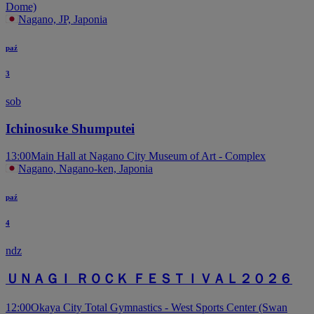
Dome)
Nagano, JP, Japonia
paź
3
sob
Ichinosuke Shumputei
13:00
Main Hall at Nagano City Museum of Art - Complex
Nagano, Nagano-ken, Japonia
paź
4
ndz
ＵＮＡＧＩ ＲＯＣＫ ＦＥＳＴＩＶＡＬ２０２６
12:00
Okaya City Total Gymnastics - West Sports Center (Swan