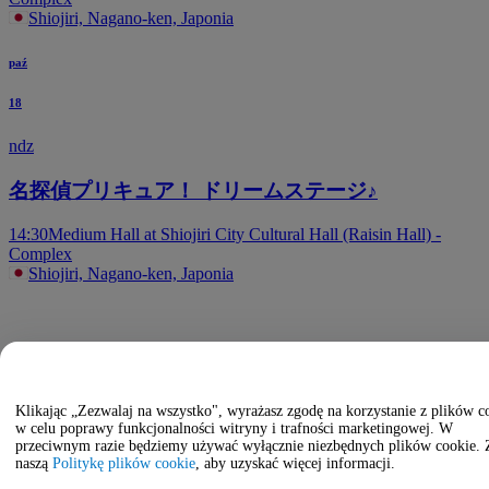
Shiojiri, Nagano-ken, Japonia
paź
18
ndz
名探偵プリキュア！ ドリームステージ♪
14:30
Medium Hall at Shiojiri City Cultural Hall (Raisin Hall) -
Complex
Shiojiri, Nagano-ken, Japonia
Klikając „Zezwalaj na wszystko", wyrażasz zgodę na korzystanie z plików c
w celu poprawy funkcjonalności witryny i trafności marketingowej. W
przeciwnym razie będziemy używać wyłącznie niezbędnych plików cookie. 
naszą
Politykę plików cookie
, aby uzyskać więcej informacji.