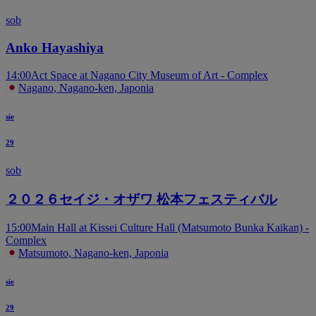
sob
Anko Hayashiya
14:00
Act Space at Nagano City Museum of Art - Complex
Nagano, Nagano-ken, Japonia
sie
29
sob
２０２６セイジ・オザワ 松本フェスティバル
15:00
Main Hall at Kissei Culture Hall (Matsumoto Bunka Kaikan) -
Complex
Matsumoto, Nagano-ken, Japonia
sie
29