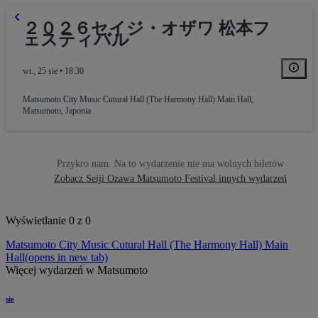
２０２６セイジ・オザワ 松本フ
ェスティバル
wt., 25 sie • 18:30
Matsumoto City Music Cutural Hall (The Harmony Hall) Main Hall
,
Matsumoto, Japonia
Przykro nam. Na to wydarzenie nie ma wolnych biletów
Zobacz Seiji Ozawa Matsumoto Festival innych wydarzeń
Wyświetlanie 0 z 0
Matsumoto City Music Cutural Hall (The Harmony Hall) Main
Hall
(opens in new tab)
Więcej wydarzeń w Matsumoto
sie