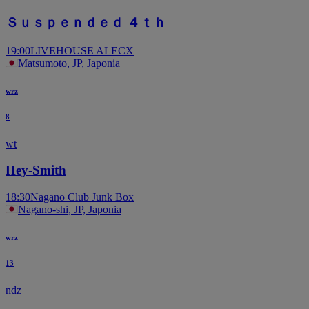
Ｓｕｓｐｅｎｄｅｄ ４ｔｈ
19:00
LIVEHOUSE ALECX
Matsumoto, JP, Japonia
wrz
8
wt
Hey-Smith
18:30
Nagano Club Junk Box
Nagano-shi, JP, Japonia
wrz
13
ndz