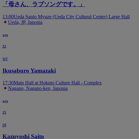
「母さん、ラブソングです。」
13:00
Ueda Santo Myuze (Ueda City Cultural Center) Large Hall
Ueda, JP, Japonia
wrz
22
wt
Ikusaburo Yamazaki
17:30
Main Hall at Hokuto Culture Hall - Complex
Nagano, Nagano-ken, Japonia
wrz
25
pt
Kazuyoshi Saito