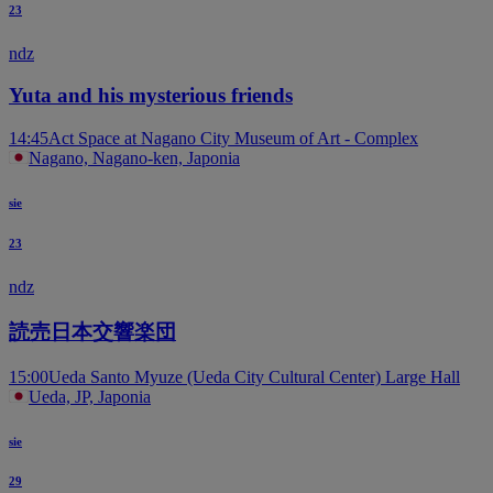
23
ndz
Yuta and his mysterious friends
14:45
Act Space at Nagano City Museum of Art - Complex
Nagano, Nagano-ken, Japonia
sie
23
ndz
読売日本交響楽団
15:00
Ueda Santo Myuze (Ueda City Cultural Center) Large Hall
Ueda, JP, Japonia
sie
29