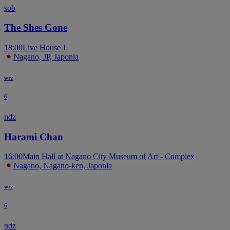
sob
The Shes Gone
18:00
Live House J
Nagano, JP, Japonia
wrz
6
ndz
Harami Chan
16:00
Main Hall at Nagano City Museum of Art - Complex
Nagano, Nagano-ken, Japonia
wrz
6
ndz