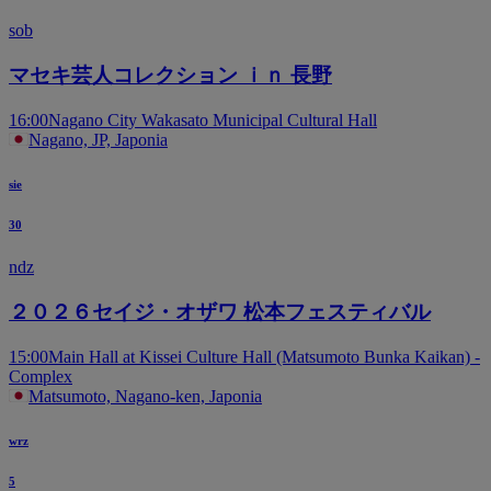
sob
マセキ芸人コレクション ｉｎ 長野
16:00
Nagano City Wakasato Municipal Cultural Hall
Nagano, JP, Japonia
sie
30
ndz
２０２６セイジ・オザワ 松本フェスティバル
15:00
Main Hall at Kissei Culture Hall (Matsumoto Bunka Kaikan) -
Complex
Matsumoto, Nagano-ken, Japonia
wrz
5