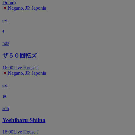
Dome)
Nagano, JP, Japonia
paź
4
ndz
ザ５０回転ズ
16:00
Live House J
Nagano, JP, Japonia
paź
10
sob
Yoshiharu Shiina
16:00
Live House J