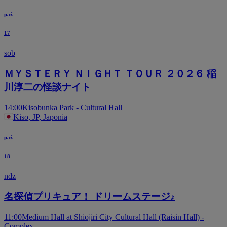
paź
17
sob
ＭＹＳＴＥＲＹ ＮＩＧＨＴ ＴＯＵＲ ２０２６ 稲
川淳二の怪談ナイト
14:00
Kisobunka Park - Cultural Hall
Kiso, JP, Japonia
paź
18
ndz
名探偵プリキュア！ ドリームステージ♪
11:00
Medium Hall at Shiojiri City Cultural Hall (Raisin Hall) -
Complex