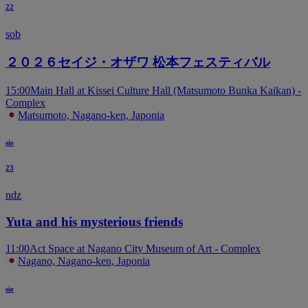
22
sob
２０２６セイジ・オザワ 松本フェスティバル
15:00
Main Hall at Kissei Culture Hall (Matsumoto Bunka Kaikan) -
Complex
Matsumoto, Nagano-ken, Japonia
sie
23
ndz
Yuta and his mysterious friends
11:00
Act Space at Nagano City Museum of Art - Complex
Nagano, Nagano-ken, Japonia
sie