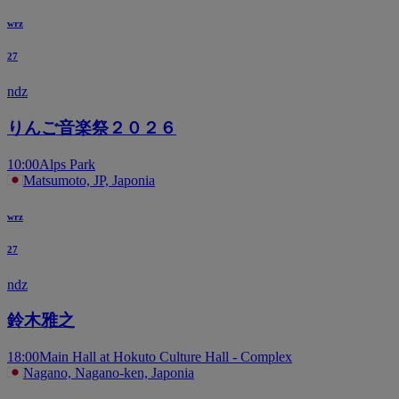
wrz
27
ndz
りんご音楽祭２０２６
10:00
Alps Park
Matsumoto, JP, Japonia
wrz
27
ndz
鈴木雅之
18:00
Main Hall at Hokuto Culture Hall - Complex
Nagano, Nagano-ken, Japonia