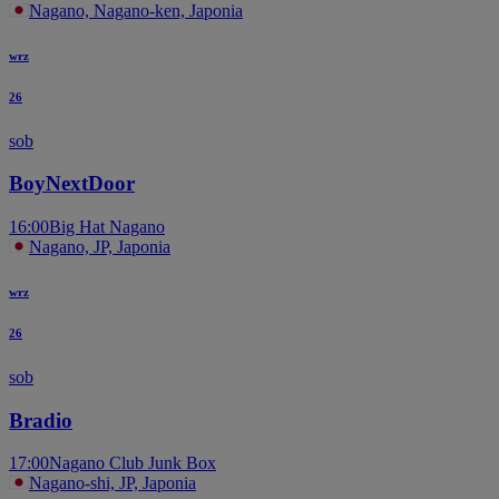
Nagano, Nagano-ken, Japonia
wrz
26
sob
BoyNextDoor
16:00
Big Hat Nagano
Nagano, JP, Japonia
wrz
26
sob
Bradio
17:00
Nagano Club Junk Box
Nagano-shi, JP, Japonia