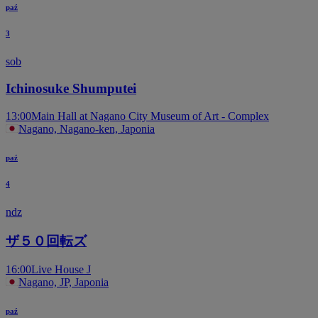
paź
3
sob
Ichinosuke Shumputei
13:00
Main Hall at Nagano City Museum of Art - Complex
Nagano, Nagano-ken, Japonia
paź
4
ndz
ザ５０回転ズ
16:00
Live House J
Nagano, JP, Japonia
paź