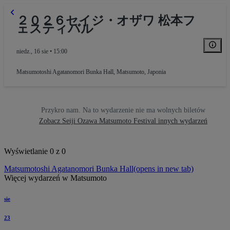
２０２６セイジ・オザワ 松本フ
ェスティバル
niedz., 16 sie • 15:00
Matsumotoshi Agatanomori Bunka Hall
,
Matsumoto, Japonia
Przykro nam. Na to wydarzenie nie ma wolnych biletów
Zobacz Seiji Ozawa Matsumoto Festival innych wydarzeń
Wyświetlanie 0 z 0
Matsumotoshi Agatanomori Bunka Hall
(opens in new tab)
Więcej wydarzeń w Matsumoto
sie
23