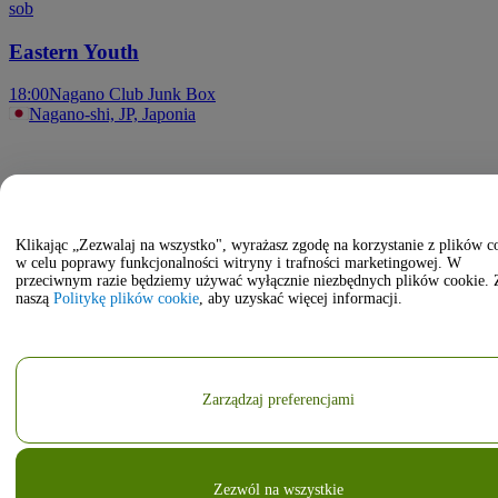
sob
Eastern Youth
18:00
Nagano Club Junk Box
Nagano-shi, JP, Japonia
Klikając „Zezwalaj na wszystko", wyrażasz zgodę na korzystanie z plików c
w celu poprawy funkcjonalności witryny i trafności marketingowej. W
przeciwnym razie będziemy używać wyłącznie niezbędnych plików cookie. 
naszą
Politykę plików cookie
, aby uzyskać więcej informacji.
Zarządzaj preferencjami
Zezwól na wszystkie