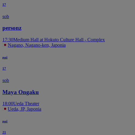
17
sob
personz
17:30
Medium Hall at Hokuto Culture Hall - Complex
Nagano, Nagano-ken, Japonia
paź
17
sob
Maya Ongaku
18:00
Ueda Theater
Ueda, JP, Japonia
paź
21