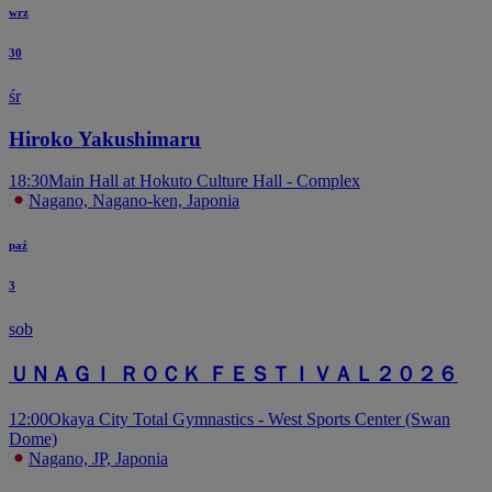
wrz
30
śr
Hiroko Yakushimaru
18:30
Main Hall at Hokuto Culture Hall - Complex
Nagano, Nagano-ken, Japonia
paź
3
sob
ＵＮＡＧＩ ＲＯＣＫ ＦＥＳＴＩＶＡＬ２０２６
12:00
Okaya City Total Gymnastics - West Sports Center (Swan
Dome)
Nagano, JP, Japonia