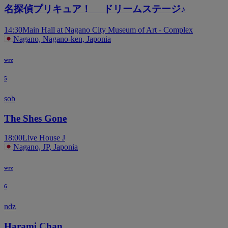
名探偵プリキュア！ ドリームステージ♪
14:30
Main Hall at Nagano City Museum of Art - Complex
Nagano, Nagano-ken, Japonia
wrz
5
sob
The Shes Gone
18:00
Live House J
Nagano, JP, Japonia
wrz
6
ndz
Harami Chan