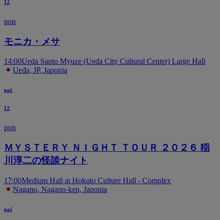
12
pon
モニカ・メサ
14:00
Ueda Santo Myuze (Ueda City Cultural Center) Large Hall
Ueda, JP, Japonia
paź
12
pon
ＭＹＳＴＥＲＹ ＮＩＧＨＴ ＴＯＵＲ ２０２６ 稲
川淳二の怪談ナイト
17:00
Medium Hall at Hokuto Culture Hall - Complex
Nagano, Nagano-ken, Japonia
paź