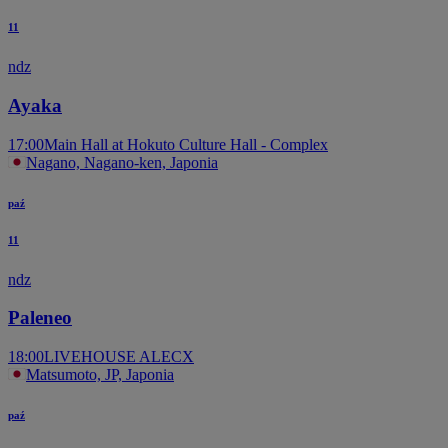
11
ndz
Ayaka
17:00
Main Hall at Hokuto Culture Hall - Complex
Nagano, Nagano-ken, Japonia
paź
11
ndz
Paleneo
18:00
LIVEHOUSE ALECX
Matsumoto, JP, Japonia
paź