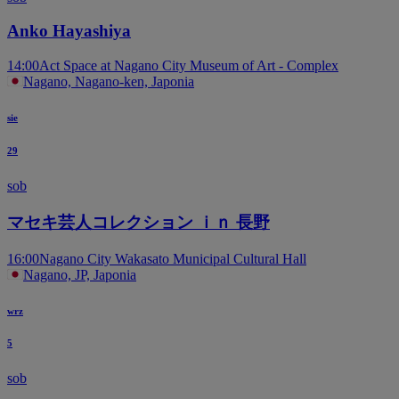
Anko Hayashiya
14:00
Act Space at Nagano City Museum of Art - Complex
Nagano, Nagano-ken, Japonia
sie
29
sob
マセキ芸人コレクション ｉｎ 長野
16:00
Nagano City Wakasato Municipal Cultural Hall
Nagano, JP, Japonia
wrz
5
sob