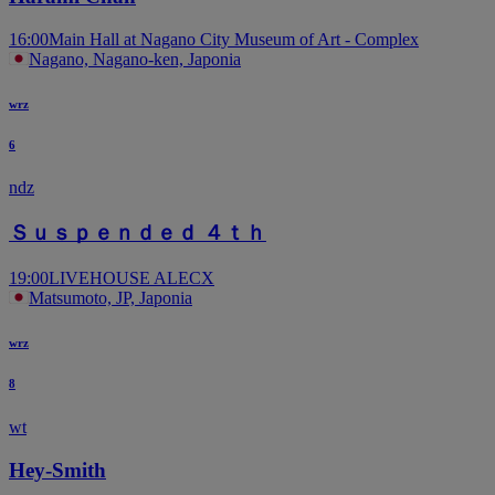
16:00
Main Hall at Nagano City Museum of Art - Complex
Nagano, Nagano-ken, Japonia
wrz
6
ndz
Ｓｕｓｐｅｎｄｅｄ ４ｔｈ
19:00
LIVEHOUSE ALECX
Matsumoto, JP, Japonia
wrz
8
wt
Hey-Smith