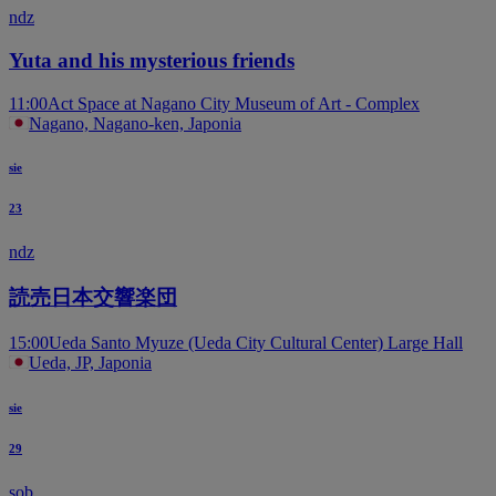
ndz
Yuta and his mysterious friends
11:00
Act Space at Nagano City Museum of Art - Complex
Nagano, Nagano-ken, Japonia
sie
23
ndz
読売日本交響楽団
15:00
Ueda Santo Myuze (Ueda City Cultural Center) Large Hall
Ueda, JP, Japonia
sie
29
sob