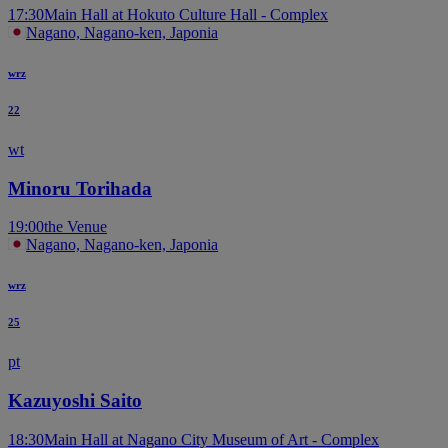
17:30
Main Hall at Hokuto Culture Hall - Complex
Nagano, Nagano-ken, Japonia
wrz
22
wt
Minoru Torihada
19:00
the Venue
Nagano, Nagano-ken, Japonia
wrz
25
pt
Kazuyoshi Saito
18:30
Main Hall at Nagano City Museum of Art - Complex