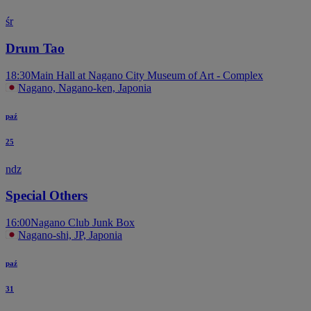
śr
Drum Tao
18:30
Main Hall at Nagano City Museum of Art - Complex
Nagano, Nagano-ken, Japonia
paź
25
ndz
Special Others
16:00
Nagano Club Junk Box
Nagano-shi, JP, Japonia
paź
31