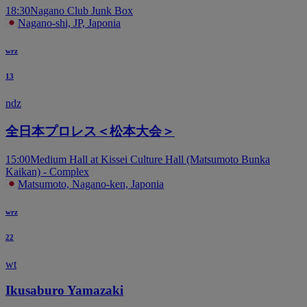
18:30
Nagano Club Junk Box
Nagano-shi, JP, Japonia
wrz
13
ndz
全日本プロレス＜松本大会＞
15:00
Medium Hall at Kissei Culture Hall (Matsumoto Bunka
Kaikan) - Complex
Matsumoto, Nagano-ken, Japonia
wrz
22
wt
Ikusaburo Yamazaki