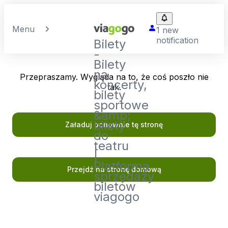
Menu
1 new
notification
Bilety
-
Bilety
na
Przepraszamy. Wygląda na to, że coś poszło nie
koncerty,
tak.
bilety
sportowe
&amp;
bilety
Załaduj ponownie tę stronę
do
teatru
|
Platforma
Przejdź na stronę domową
sprzedaży
biletów
viagogo