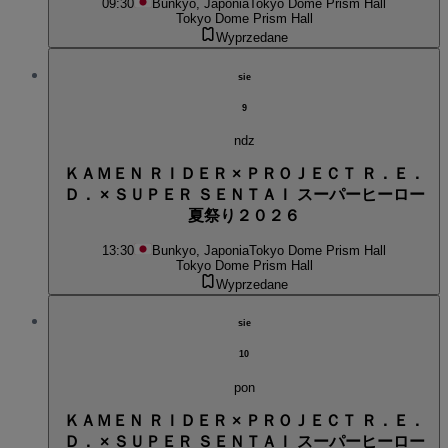
09:30
Bunkyo, Japonia
Tokyo Dome Prism Hall
Tokyo Dome Prism Hall
Wyprzedane
sie
9
ndz
ＫＡＭＥＮ ＲＩＤＥＲ × ＰＲＯＪＥＣＴ Ｒ．Ｅ．
Ｄ． × ＳＵＰＥＲ ＳＥＮＴＡＩ スーパーヒーロー
夏祭り２０２６
13:30
Bunkyo, Japonia
Tokyo Dome Prism Hall
Tokyo Dome Prism Hall
Wyprzedane
sie
10
pon
ＫＡＭＥＮ ＲＩＤＥＲ × ＰＲＯＪＥＣＴ Ｒ．Ｅ．
Ｄ． × ＳＵＰＥＲ ＳＥＮＴＡＩ スーパーヒーロー