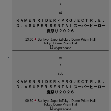
7
pt
ＫＡＭＥＮ ＲＩＤＥＲ × ＰＲＯＪＥＣＴ Ｒ．Ｅ．
Ｄ． × ＳＵＰＥＲ ＳＥＮＴＡＩ スーパーヒーロー
夏祭り２０２６
13:30
Bunkyo, Japonia
Tokyo Dome Prism Hall
Tokyo Dome Prism Hall
Wyprzedane
sie
8
sob
ＫＡＭＥＮ ＲＩＤＥＲ × ＰＲＯＪＥＣＴ Ｒ．Ｅ．
Ｄ． × ＳＵＰＥＲ ＳＥＮＴＡＩ スーパーヒーロー
夏祭り２０２６
09:30
Bunkyo, Japonia
Tokyo Dome Prism Hall
Tokyo Dome Prism Hall
Wyprzedane