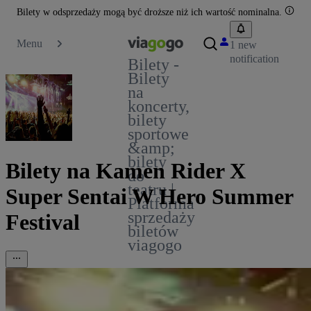
Bilety w odsprzedaży mogą być droższe niż ich wartość nominalna.
Menu
1 new
notification
Bilety -
Bilety
na
koncerty,
bilety
sportowe
&amp;
bilety
Bilety na Kamen Rider X
do
teatru |
Super Sentai W Hero Summer
Platforma
sprzedaży
Festival
biletów
viagogo