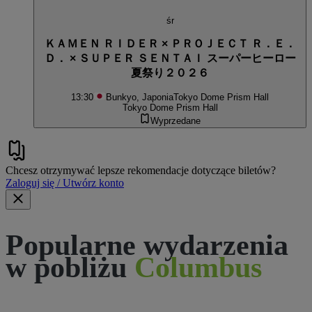
śr
ＫＡＭＥＮ ＲＩＤＥＲ × ＰＲＯＪＥＣＴ Ｒ．Ｅ．
Ｄ． × ＳＵＰＥＲ ＳＥＮＴＡＩ スーパーヒーロー
夏祭り２０２６
13:30
Bunkyo, Japonia
Tokyo Dome Prism Hall
Tokyo Dome Prism Hall
Wyprzedane
Chcesz otrzymywać lepsze rekomendacje dotyczące biletów?
Zaloguj się / Utwórz konto
Popularne wydarzenia
w pobliżu
Columbus