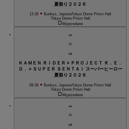
夏祭り２０２６
13:30
Bunkyo, Japonia
Tokyo Dome Prism Hall
Tokyo Dome Prism Hall
Wyprzedane
sie
11
wt
ＫＡＭＥＮ ＲＩＤＥＲ × ＰＲＯＪＥＣＴ Ｒ．Ｅ．
Ｄ． × ＳＵＰＥＲ ＳＥＮＴＡＩ スーパーヒーロー
夏祭り２０２６
09:30
Bunkyo, Japonia
Tokyo Dome Prism Hall
Tokyo Dome Prism Hall
Wyprzedane
sie
11
wt