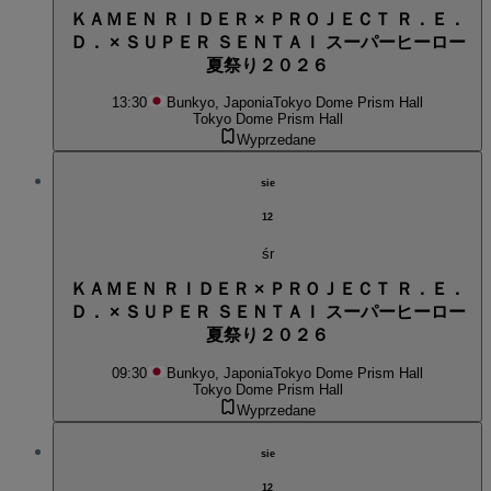
ＫＡＭＥＮ ＲＩＤＥＲ × ＰＲＯＪＥＣＴ Ｒ．Ｅ．
Ｄ． × ＳＵＰＥＲ ＳＥＮＴＡＩ スーパーヒーロー
夏祭り２０２６
13:30
Bunkyo, Japonia
Tokyo Dome Prism Hall
Tokyo Dome Prism Hall
Wyprzedane
sie
12
śr
ＫＡＭＥＮ ＲＩＤＥＲ × ＰＲＯＪＥＣＴ Ｒ．Ｅ．
Ｄ． × ＳＵＰＥＲ ＳＥＮＴＡＩ スーパーヒーロー
夏祭り２０２６
09:30
Bunkyo, Japonia
Tokyo Dome Prism Hall
Tokyo Dome Prism Hall
Wyprzedane
sie
12