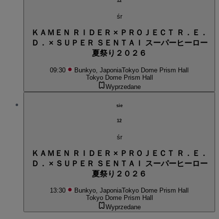
12
śr
ＫＡＭＥＮ ＲＩＤＥＲ × ＰＲＯＪＥＣＴ Ｒ．Ｅ．
Ｄ． × ＳＵＰＥＲ ＳＥＮＴＡＩ スーパーヒーロー
夏祭り２０２６
09:30
Bunkyo, Japonia
Tokyo Dome Prism Hall
Tokyo Dome Prism Hall
Wyprzedane
sie
12
śr
ＫＡＭＥＮ ＲＩＤＥＲ × ＰＲＯＪＥＣＴ Ｒ．Ｅ．
Ｄ． × ＳＵＰＥＲ ＳＥＮＴＡＩ スーパーヒーロー
夏祭り２０２６
13:30
Bunkyo, Japonia
Tokyo Dome Prism Hall
Tokyo Dome Prism Hall
Wyprzedane