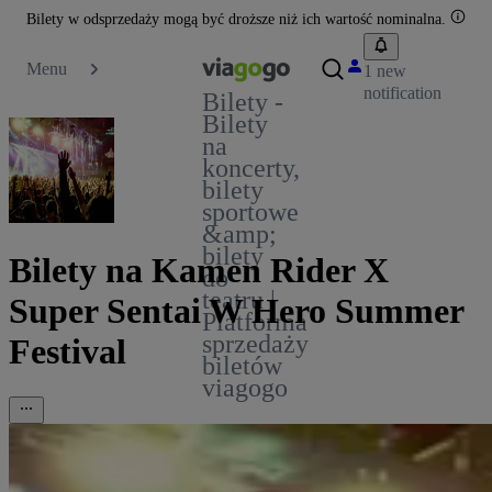
Bilety w odsprzedaży mogą być droższe niż ich wartość nominalna.
Menu
1 new
notification
Bilety -
Bilety
na
koncerty,
bilety
sportowe
&amp;
bilety
Bilety na Kamen Rider X
do
teatru |
Super Sentai W Hero Summer
Platforma
sprzedaży
Festival
biletów
viagogo