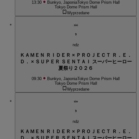
13:30
Bunkyo, Japonia
Tokyo Dome Prism Hall
Tokyo Dome Prism Hall
Wyprzedane
sie
9
ndz
ＫＡＭＥＮ ＲＩＤＥＲ × ＰＲＯＪＥＣＴ Ｒ．Ｅ．
Ｄ． × ＳＵＰＥＲ ＳＥＮＴＡＩ スーパーヒーロー
夏祭り２０２６
09:30
Bunkyo, Japonia
Tokyo Dome Prism Hall
Tokyo Dome Prism Hall
Wyprzedane
sie
9
ndz
ＫＡＭＥＮ ＲＩＤＥＲ × ＰＲＯＪＥＣＴ Ｒ．Ｅ．
Ｄ． × ＳＵＰＥＲ ＳＥＮＴＡＩ スーパーヒーロー