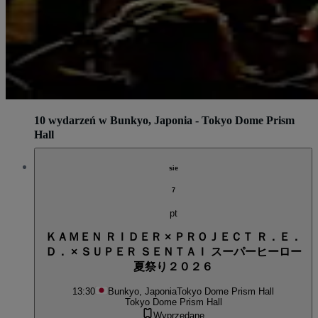
10 wydarzeń w Bunkyo, Japonia - Tokyo Dome Prism
Hall
sie
7
pt
ＫＡＭＥＮ ＲＩＤＥＲ × ＰＲＯＪＥＣＴ Ｒ．Ｅ．
Ｄ． × ＳＵＰＥＲ ＳＥＮＴＡＩ スーパーヒーロー
夏祭り２０２６
13:30
Bunkyo, Japonia
Tokyo Dome Prism Hall
Tokyo Dome Prism Hall
Wyprzedane