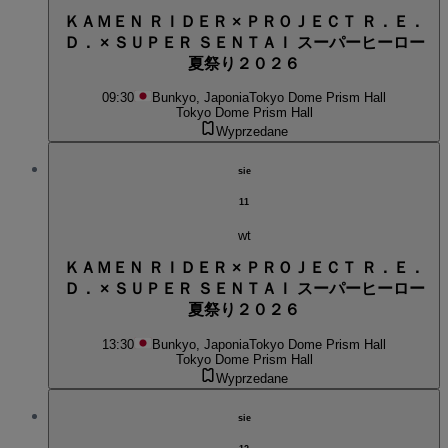
ＫＡＭＥＮ ＲＩＤＥＲ × ＰＲＯＪＥＣＴ Ｒ．Ｅ．
Ｄ． × ＳＵＰＥＲ ＳＥＮＴＡＩ スーパーヒーロー
夏祭り２０２６
09:30
Bunkyo, Japonia
Tokyo Dome Prism Hall
Tokyo Dome Prism Hall
Wyprzedane
sie
11
wt
ＫＡＭＥＮ ＲＩＤＥＲ × ＰＲＯＪＥＣＴ Ｒ．Ｅ．
Ｄ． × ＳＵＰＥＲ ＳＥＮＴＡＩ スーパーヒーロー
夏祭り２０２６
13:30
Bunkyo, Japonia
Tokyo Dome Prism Hall
Tokyo Dome Prism Hall
Wyprzedane
sie