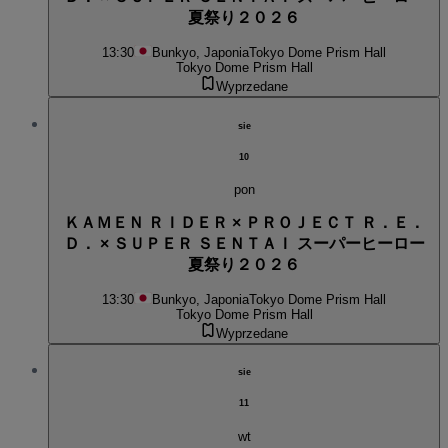
夏祭り２０２６
13:30
Bunkyo, Japonia
Tokyo Dome Prism Hall
Tokyo Dome Prism Hall
Wyprzedane
sie
10
pon
ＫＡＭＥＮ ＲＩＤＥＲ × ＰＲＯＪＥＣＴ Ｒ．Ｅ．
Ｄ． × ＳＵＰＥＲ ＳＥＮＴＡＩ スーパーヒーロー
夏祭り２０２６
13:30
Bunkyo, Japonia
Tokyo Dome Prism Hall
Tokyo Dome Prism Hall
Wyprzedane
sie
11
wt