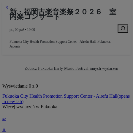
新・福岡古楽音楽祭２０２６ 室
内楽コンサート
pt., 09 paź • 19:00
Fukuoka City Health Promotion Support Center - Airefu Hall
,
Fukuoka,
Japonia
Zobacz Fukuoka Early Music Festival innych wydarzeń
Wyświetlanie 0 z 0
Fukuoka City Health Promotion Support Center - Airefu Hall
(opens
in new tab)
Więcej wydarzeń w Fukuoka
sie
11