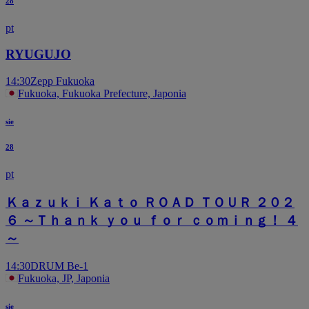
28
pt
RYUGUJO
14:30
Zepp Fukuoka
Fukuoka, Fukuoka Prefecture, Japonia
sie
28
pt
Ｋａｚｕｋｉ Ｋａｔｏ ＲＯＡＤ ＴＯＵＲ ２０２
６ ～Ｔｈａｎｋ ｙｏｕ ｆｏｒ ｃｏｍｉｎｇ！ ４
～
14:30
DRUM Be-1
Fukuoka, JP, Japonia
sie