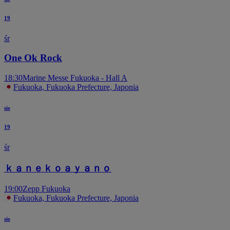
19
śr
One Ok Rock
18:30
Marine Messe Fukuoka - Hall A
Fukuoka, Fukuoka Prefecture, Japonia
sie
19
śr
ｋａｎｅｋｏａｙａｎｏ
19:00
Zepp Fukuoka
Fukuoka, Fukuoka Prefecture, Japonia
sie