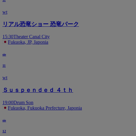
wt
リアル恐竜ショー 恐竜パーク
15:30
Theater Canal City
Fukuoka, JP, Japonia
sie
11
wt
Ｓｕｓｐｅｎｄｅｄ ４ｔｈ
19:00
Drum Son
Fukuoka, Fukuoka Prefecture, Japonia
sie
12