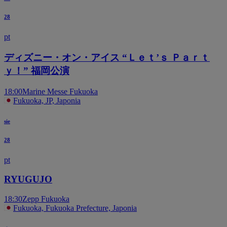
28
pt
ディズニー・オン・アイス “Ｌｅｔ’ｓ Ｐａｒｔ
ｙ！” 福岡公演
18:00
Marine Messe Fukuoka
Fukuoka, JP, Japonia
sie
28
pt
RYUGUJO
18:30
Zepp Fukuoka
Fukuoka, Fukuoka Prefecture, Japonia