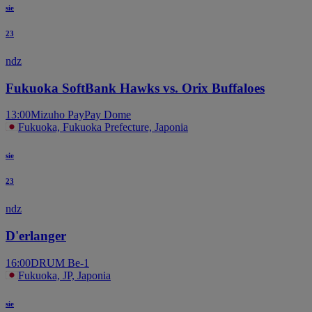
sie
23
ndz
Fukuoka SoftBank Hawks vs. Orix Buffaloes
13:00
Mizuho PayPay Dome
Fukuoka, Fukuoka Prefecture, Japonia
sie
23
ndz
D'erlanger
16:00
DRUM Be-1
Fukuoka, JP, Japonia
sie