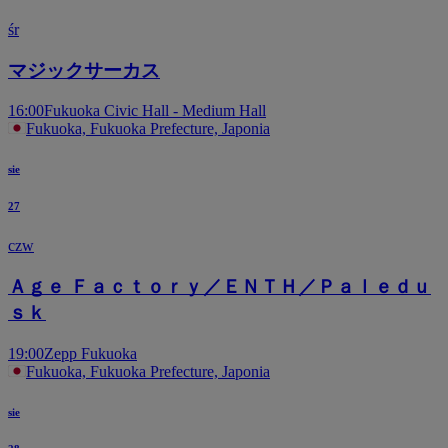
śr
マジックサーカス
16:00
Fukuoka Civic Hall - Medium Hall
Fukuoka, Fukuoka Prefecture, Japonia
sie
27
czw
Ａｇｅ Ｆａｃｔｏｒｙ／ＥＮＴＨ／Ｐａｌｅｄｕ
ｓｋ
19:00
Zepp Fukuoka
Fukuoka, Fukuoka Prefecture, Japonia
sie