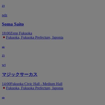
23
ndz
Soma Saito
18:00
Zepp Fukuoka
Fukuoka, Fukuoka Prefecture, Japonia
sie
25
wt
マジックサーカス
14:00
Fukuoka Civic Hall - Medium Hall
Fukuoka, Fukuoka Prefecture, Japonia
sie