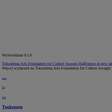
Wyszukaj na tym obszarze
Wyświetlanie 0 z 0
Tokushima Arts Foundation for Culture Awagin Hall
(opens in new ta
Więcej wydarzeń na Tokushima Arts Foundation for Culture Awagin 
wrz
22
wt
Tsukemen