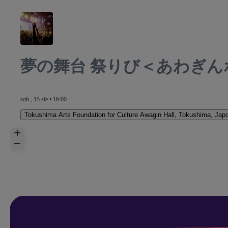
夢の舞台 祭りび＜あわぎん
sob., 15 sie • 16:00
Tokushima Arts Foundation for Culture Awagin Hall
,
Tokushima, Japo