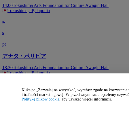
14:00
Tokushima Arts Foundation for Culture Awagin Hall
Tokushima, JP, Japonia
lis
6
pt
アナタ・ボリビア
18:30
Tokushima Arts Foundation for Culture Awagin Hall
Tokushima, JP, Japonia
Więcej wydarzeń w Tokushima
Klikając „Zezwalaj na wszystko", wyrażasz zgodę na korzystanie
sie
i trafności marketingowej. W przeciwnym razie będziemy używać
Politykę plików cookie
, aby uzyskać więcej informacji.
13
czw
ＴＨＥ ＡＷＡＯＤＯＲＩ＜株式会社バル 紺屋町演