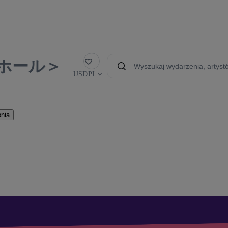
ホール＞
Polub
USD
PL
nia