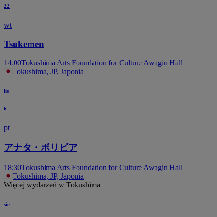
22
wt
T
Tsukemen
14:00
Tokushima Arts Foundation for Culture Awagin Hall
Tokushima, JP, Japonia
lis
6
pt
アナタ・ボリビア
18:30
Tokushima Arts Foundation for Culture Awagin Hall
Tokushima, JP, Japonia
Więcej wydarzeń w Tokushima
sie