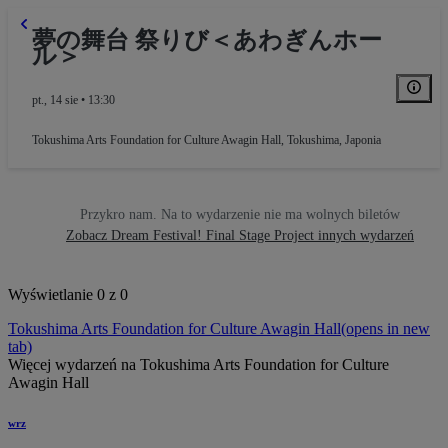
夢の舞台 祭りび＜あわぎんホー
ル＞
pt., 14 sie • 13:30
Tokushima Arts Foundation for Culture Awagin Hall
,
Tokushima, Japonia
Przykro nam. Na to wydarzenie nie ma wolnych biletów
Zobacz Dream Festival! Final Stage Project innych wydarzeń
Wyświetlanie 0 z 0
Tokushima Arts Foundation for Culture Awagin Hall
(opens in new
tab)
Więcej wydarzeń na Tokushima Arts Foundation for Culture
Awagin Hall
wrz