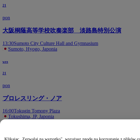
21
pon
大阪桐蔭高等学校吹奏楽部 淡路島特別公演
13:30
Sumoto City Culture Hall and Gymnasium
Sumoto, Hyogo, Japonia
wrz
21
pon
プロレスリング・ノア
16:00
Tokugin Tomony Plaza
Tokushima, JP, Japonia
paź
Klikając „Zezwalaj na wszystko", wyrażasz zgodę na korzystanie z plików c