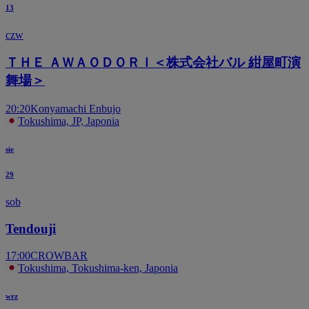
13
czw
ＴＨＥ ＡＷＡＯＤＯＲＩ＜株式会社バル 紺屋町演
舞場＞
20:20
Konyamachi Enbujo
Tokushima, JP, Japonia
sie
29
sob
Tendouji
17:00
CROWBAR
Tokushima, Tokushima-ken, Japonia
wrz