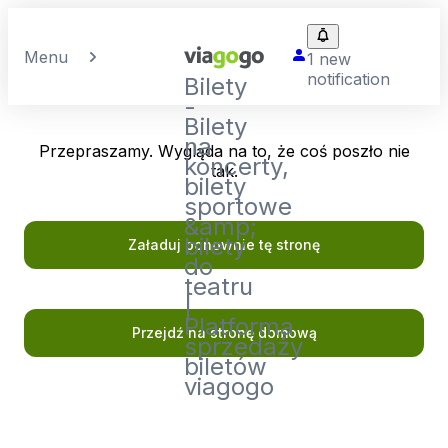
Menu
1 new
notification
Bilety
-
Bilety
na
Przepraszamy. Wygląda na to, że coś poszło nie
koncerty,
tak.
bilety
sportowe
&amp;
bilety
Załaduj ponownie tę stronę
do
teatru
|
Platforma
Przejdź na stronę domową
sprzedaży
biletów
viagogo