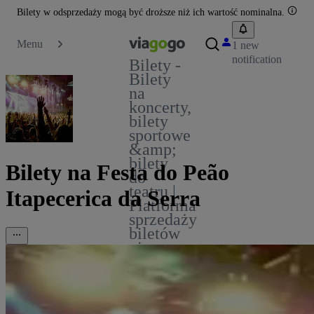
Bilety w odsprzedaży mogą być droższe niż ich wartość nominalna.
Menu
1 new
notification
Bilety -
Bilety
na
koncerty,
bilety
sportowe
&amp;
bilety
Bilety na Festa do Peão
do
teatru |
Itapecerica da Serra
Platforma
sprzedaży
biletów
viagogo