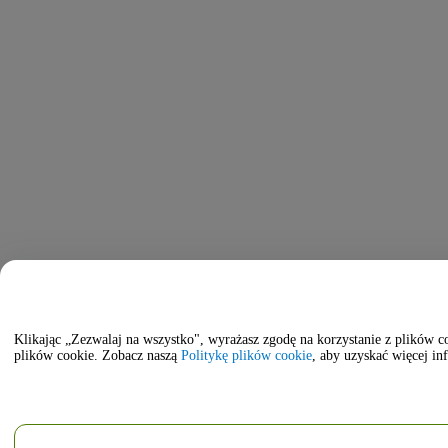
Klikając „Zezwalaj na wszystko", wyrażasz zgodę na korzystanie z plików 
plików cookie. Zobacz naszą
Politykę plików cookie
, aby uzyskać więcej in