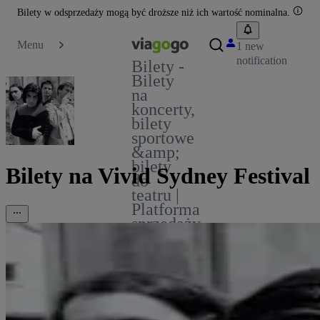
Bilety w odsprzedaży mogą być droższe niż ich wartość nominalna.
Menu
1 new
notification
Bilety -
Bilety
na
koncerty,
bilety
sportowe
&amp;
bilety
Bilety na Vivid Sydney Festival
do
teatru |
Platforma
sprzedaży
biletów
viagogo