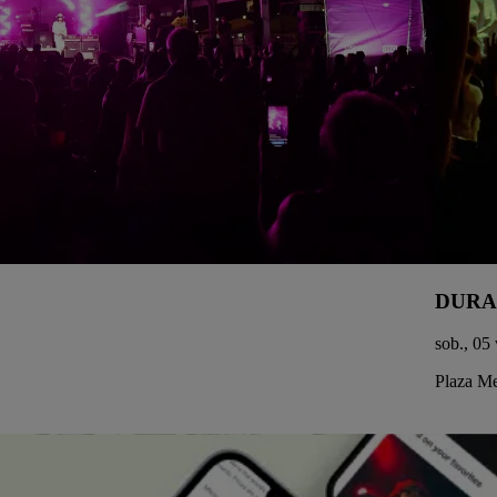
DURA
sob., 05
Plaza Me