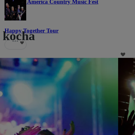
Voices of America Country Music Fest
36
Happy Together Tour
ż kocha
111