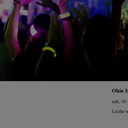
Ohio I
sob., 05
Liczba w