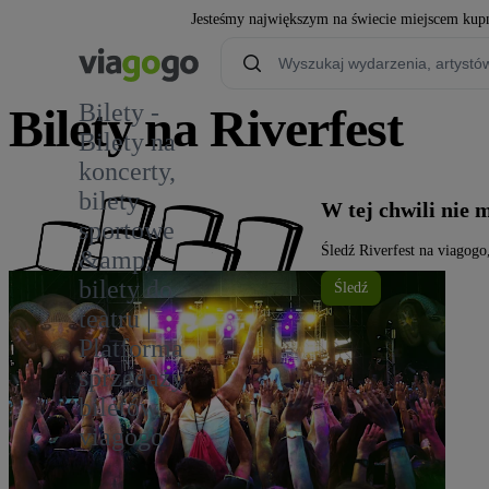
Jesteśmy największym na świecie miejscem kupn
Bilety -
Bilety na Riverfest
Bilety na
koncerty,
3
bilety
W tej chwili nie 
sportowe
Śledź Riverfest na viagogo
&amp;
bilety do
Śledź
teatru |
Platforma
sprzedaży
biletów
viagogo