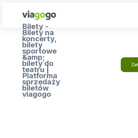
Bilety -
Bilety na
koncerty,
bilety
sportowe
&amp;
bilety do
Za
teatru |
Platforma
sprzedaży
biletów
viagogo