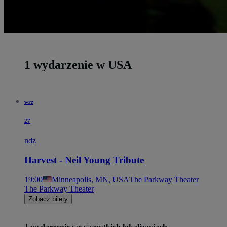
1 wydarzenie w USA
wrz
27
ndz
Harvest - Neil Young Tribute
19:00
Minneapolis, MN, USA
The Parkway Theater
The Parkway Theater
Zobacz bilety