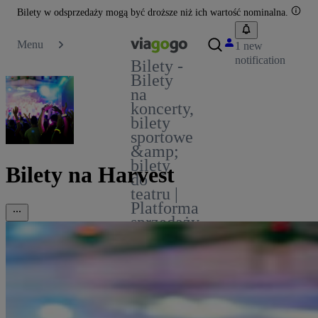
Bilety w odsprzedaży mogą być droższe niż ich wartość nominalna.
Menu
1 new
notification
Bilety -
Bilety
na
koncerty,
bilety
sportowe
&amp;
bilety
Bilety na Harvest
do
teatru |
Platforma
sprzedaży
biletów
viagogo