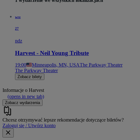
1 wydarzenie we wszystkich lokalizacjach
wrz
27
ndz
Harvest - Neil Young Tribute
19:00
Minneapolis, MN, USA
The Parkway Theater
The Parkway Theater
Zobacz bilety
Informacje o
Harvest
(opens in new tab)
Zobacz wydarzenia
Chcesz otrzymywać lepsze rekomendacje dotyczące biletów?
Zaloguj się / Utwórz konto