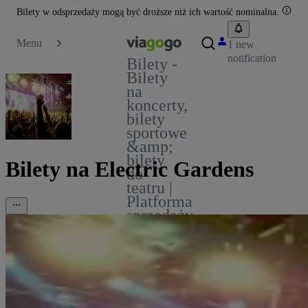
Bilety w odsprzedaży mogą być droższe niż ich wartość nominalna.
Menu
1 new
notification
Bilety -
Bilety
na
koncerty,
bilety
sportowe
&amp;
bilety
Bilety na Electric Gardens
do
teatru |
Platforma
sprzedaży
biletów
viagogo