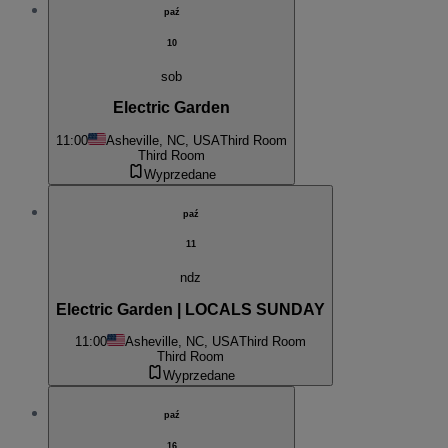
paź
10
sob
Electric Garden
11:00
Asheville, NC, USA
Third Room
Third Room
Wyprzedane
paź
11
ndz
Electric Garden | LOCALS SUNDAY
11:00
Asheville, NC, USA
Third Room
Third Room
Wyprzedane
paź
16