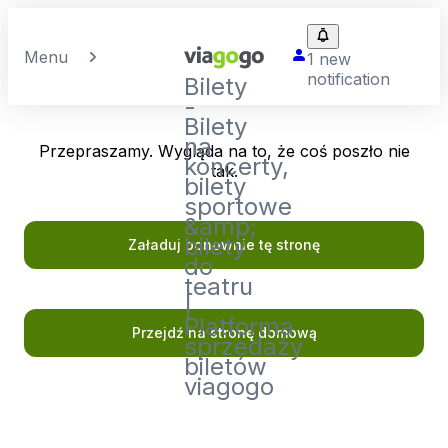
Menu
1 new
notification
Bilety
-
Bilety
na
Przepraszamy. Wygląda na to, że coś poszło nie
koncerty,
tak.
bilety
sportowe
&amp;
bilety
Załaduj ponownie tę stronę
do
teatru
|
Platforma
Przejdź na stronę domową
sprzedaży
biletów
viagogo