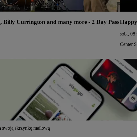
s, Billy Currington and many more - 2 Day Pass
Happy
sob., 08
Center S
na swoją skrzynkę mailową