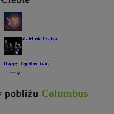
Lost Lands Music Festival
121
Happy Together Tour
111
 pobliżu
Columbus