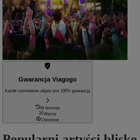
Jutro
Zobacz bilety
Gwarancja Viagogo
Każde zamówienie objęte jest 100% gwarancją
W terminie
Ważne
Chronione
Popularni artyści blisko