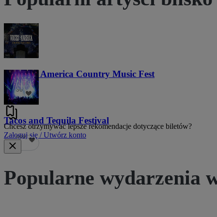
Voices of America Country Music Fest
36
Tacos and Tequila Festival
Chcesz otrzymywać lepsze rekomendacje dotyczące biletów?
Zaloguj się / Utwórz konto
689
Popularne wydarzenia w