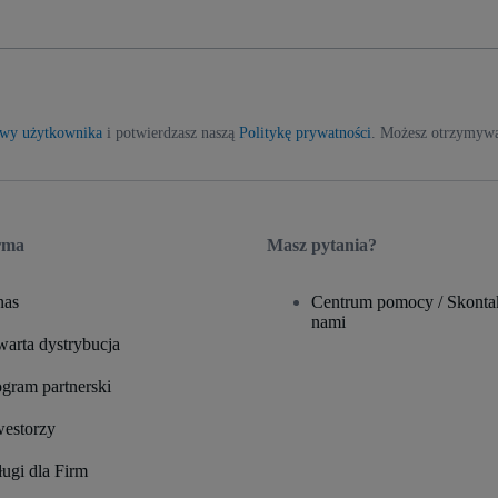
y użytkownika
i potwierdzasz naszą
Politykę prywatności
. Możesz otrzymywa
rma
Masz pytania?
nas
Centrum pomocy / Skontak
nami
warta dystrybucja
gram partnerski
westorzy
ugi dla Firm