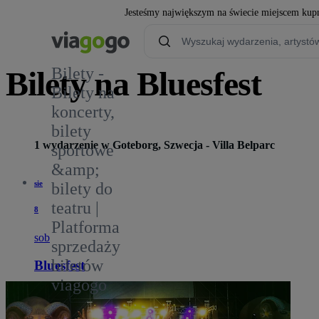
Jesteśmy największym na świecie miejscem kupn
Bilety -
Bilety na Bluesfest
Bilety na
koncerty,
1
bilety
1 wydarzenie w Goteborg, Szwecja - Villa Belparc
sportowe
&amp;
sie
bilety do
teatru |
8
Platforma
sob
sprzedaży
biletów
Bluesfest
viagogo
15:00
Goteborg, Szwecja
Villa Belparc
Villa Belparc