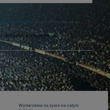
Politykę prywatności
. Możesz otrzymywać od nas
tol, BS164NE, Wielka Brytania
 100% pewnością.
Wydarzenia na żywo na całym