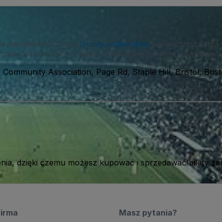
na postanowienia naszej
Umowy użytkownika
i potwierdzasz naszą
powiadomienia SMS i w każdej chwili możesz z nich zrezygnować.
 Community Association, Page Rd, Staple Hill, Bristol, Bris
ia, dzięki czemu możesz kupować i sprzedawać bilety ze
firma
Masz pytania?