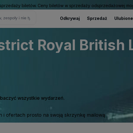
sprzedaży biletów. Ceny biletów w sprzedaży odsprzedażowej mogą
Odkrywaj
Sprzedaż
Ulubione
strict Royal British
zobaczyć wszystkie wydarzeń.
 i ofertach prosto na swoją skrzynkę mailową