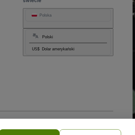
świecie
Polska
Polski
US$
Dolar amerykański
i prywatności w przypadku urządzeń mobilnych