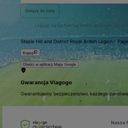
mail
Dołącz do listy
Logując się lub tworząc konto, wyrażasz zgodę 
Staple Hill and District Royal British Legion
-
Page
Kopiuj
Otwórz w aplikacji Mapy Google
Gwarancja Viagogo
Gwarantujemy bezpieczeństwo każdego zamówien
Nasza 