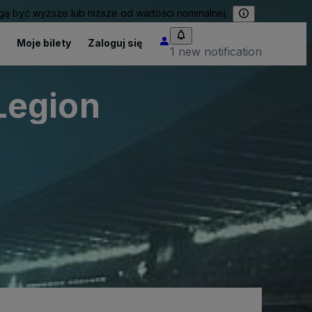
 być wyższe lub niższe od wartości nominalnej.
Moje bilety
Zaloguj się
1 new notification
 Legion