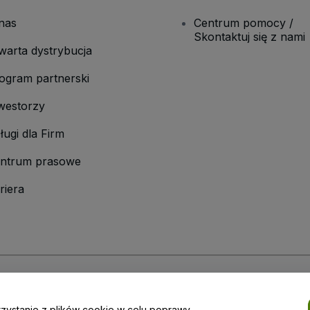
nas
Centrum pomocy /
Skontaktuj się z nami
warta dystrybucja
ogram partnerski
westorzy
ługi dla Firm
ntrum prasowe
riera
laminu
i
Polityki prywatności
oraz
Polityki dotyczącej plików cookie
i
Polityk
rzystanie z plików cookie w celu poprawy