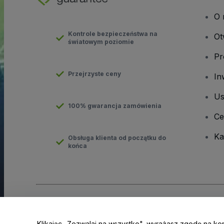
O 
Kontrole bezpieczeństwa na
Ot
światowym poziomie
Pr
Przejrzyste ceny
In
Us
100% gwarancja zamówienia
Ce
Ka
Obsługa klienta od początku do
końca
Prawa autorskie © viagogo GmbH 2026
Informacje dotyczące
Korzystanie z tej strony internetowej oznacza akceptację
Regu
Klikając „Zezwalaj na wszystko", wyrażasz zgodę na ko