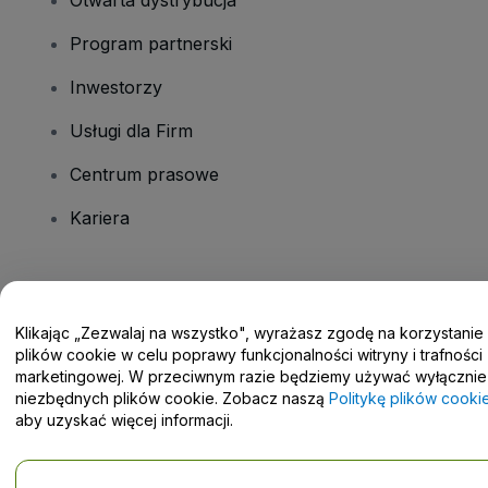
Otwarta dystrybucja
Program partnerski
Inwestorzy
Usługi dla Firm
Centrum prasowe
Kariera
Masz pytania?
Klikając „Zezwalaj na wszystko", wyrażasz zgodę na korzystanie
Centrum pomocy / Skontaktuj się z nami
plików cookie w celu poprawy funkcjonalności witryny i trafności
marketingowej. W przeciwnym razie będziemy używać wyłącznie
niezbędnych plików cookie. Zobacz naszą
Politykę plików cooki
aby uzyskać więcej informacji.
Prawa autorskie © viagogo GmbH 2026
Informacje dotyczące