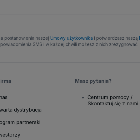
na postanowienia naszej
Umowy użytkownika
i potwierdzasz naszą
powiadomienia SMS i w każdej chwili możesz z nich zrezygnować.
firma
Masz pytania?
nas
Centrum pomocy /
Skontaktuj się z nami
warta dystrybucja
ogram partnerski
westorzy