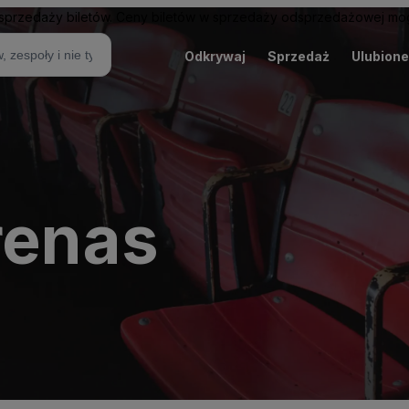
sprzedaży biletów. Ceny biletów w sprzedaży odsprzedażowej mogą
Odkrywaj
Sprzedaż
Ulubione
renas