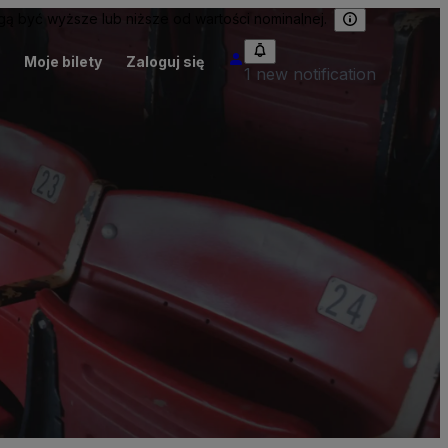
 być wyższe lub niższe od wartości nominalnej.
Moje bilety
Zaloguj się
1 new notification