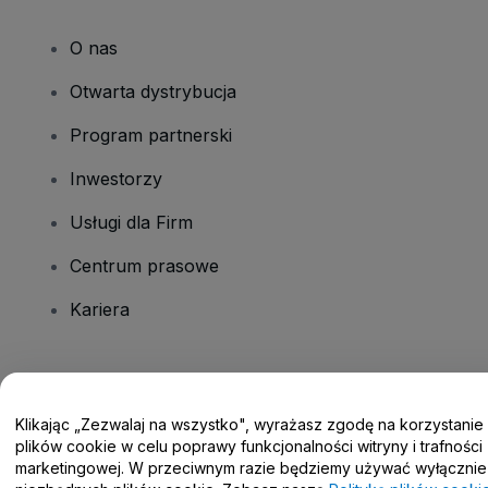
O nas
Otwarta dystrybucja
Program partnerski
Inwestorzy
Usługi dla Firm
Centrum prasowe
Kariera
Masz pytania?
Klikając „Zezwalaj na wszystko", wyrażasz zgodę na korzystanie
Centrum pomocy / Skontaktuj się z nami
plików cookie w celu poprawy funkcjonalności witryny i trafności
marketingowej. W przeciwnym razie będziemy używać wyłącznie