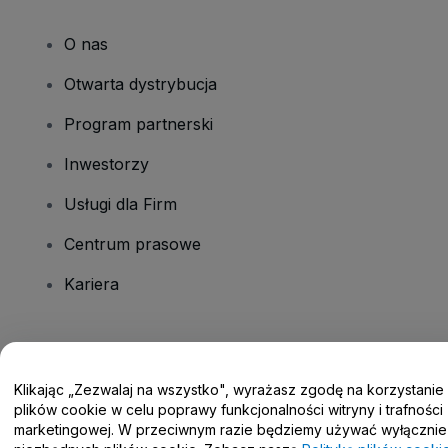
O nas
Otwarta dystrybucja
Program partnerski
Inwestorzy
Usługi dla Firm
Centrum prasowe
Kariera
Masz pytania?
Klikając „Zezwalaj na wszystko", wyrażasz zgodę na korzystanie
Centrum pomocy / Skontaktuj się z nami
plików cookie w celu poprawy funkcjonalności witryny i trafności
marketingowej. W przeciwnym razie będziemy używać wyłącznie