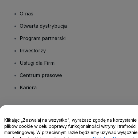
O nas
Otwarta dystrybucja
Program partnerski
Inwestorzy
Usługi dla Firm
Centrum prasowe
Kariera
Masz pytania?
Klikając „Zezwalaj na wszystko", wyrażasz zgodę na korzystanie
Centrum pomocy / Skontaktuj się z nami
plików cookie w celu poprawy funkcjonalności witryny i trafności
marketingowej. W przeciwnym razie będziemy używać wyłącznie