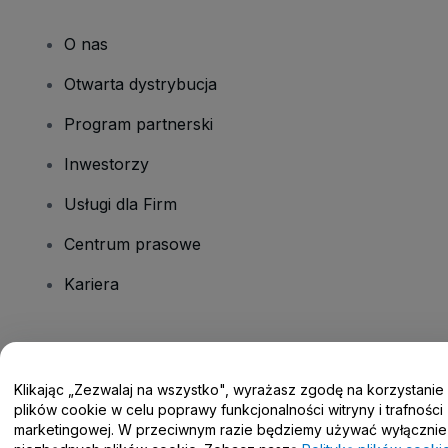
O nas
Otwarta dystrybucja
Program partnerski
Inwestorzy
Usługi dla Firm
Centrum prasowe
Kariera
Masz pytania?
Klikając „Zezwalaj na wszystko", wyrażasz zgodę na korzystanie
Centrum pomocy / Skontaktuj się z nami
plików cookie w celu poprawy funkcjonalności witryny i trafności
marketingowej. W przeciwnym razie będziemy używać wyłącznie