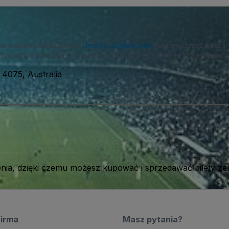
na postanowienia naszej
Umowy użytkownika
i potwierdzasz naszą
powiadomienia SMS i w każdej chwili możesz z nich zrezygnować.
 4075, Australia
ia, dzięki czemu możesz kupować i sprzedawać bilety ze
firma
Masz pytania?