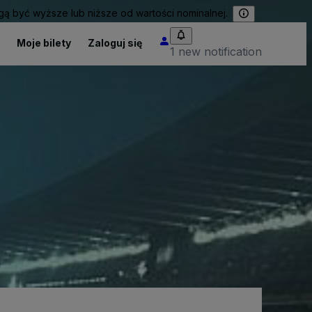
 być wyższe lub niższe od wartości nominalnej.
Moje bilety
Zaloguj się
1 new notification