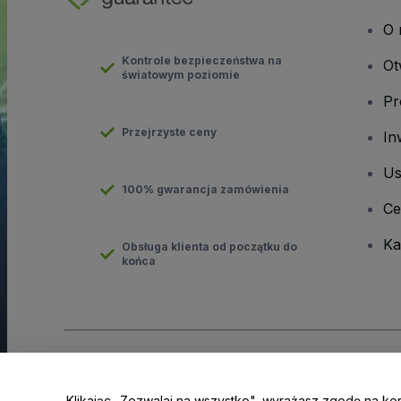
O 
Kontrole bezpieczeństwa na
Ot
światowym poziomie
Pr
Przejrzyste ceny
In
Us
100% gwarancja zamówienia
Ce
Ka
Obsługa klienta od początku do
końca
Prawa autorskie © viagogo GmbH 2026
Informacje dotyczące
Korzystanie z tej strony internetowej oznacza akceptację
Regu
Klikając „Zezwalaj na wszystko", wyrażasz zgodę na ko