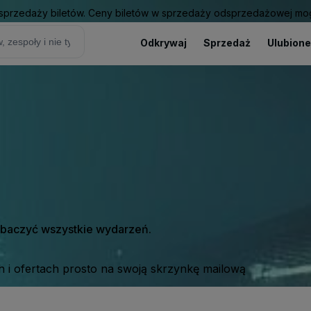
sprzedaży biletów. Ceny biletów w sprzedaży odsprzedażowej mogą
Odkrywaj
Sprzedaż
Ulubione
zobaczyć wszystkie wydarzeń.
 i ofertach prosto na swoją skrzynkę mailową