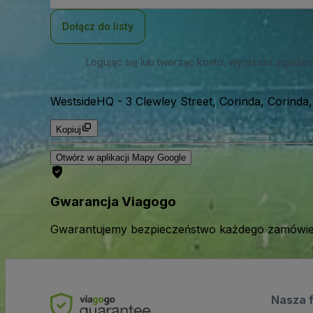
mail
Dołącz do listy
Logując się lub tworząc konto, wyrażasz zgodę 
WestsideHQ
-
3 Clewley Street, Corinda, Corinda,
Kopiuj
Otwórz w aplikacji Mapy Google
Gwarancja Viagogo
Gwarantujemy bezpieczeństwo każdego zamówien
Nasza 