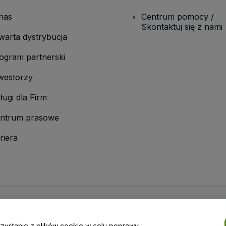
nas
Centrum pomocy /
Skontaktuj się z nami
warta dystrybucja
ogram partnerski
westorzy
ługi dla Firm
ntrum prasowe
riera
laminu
i
Polityki prywatności
oraz
Polityki dotyczącej plików cookie
i
Polityk
rzystanie z plików cookie w celu poprawy