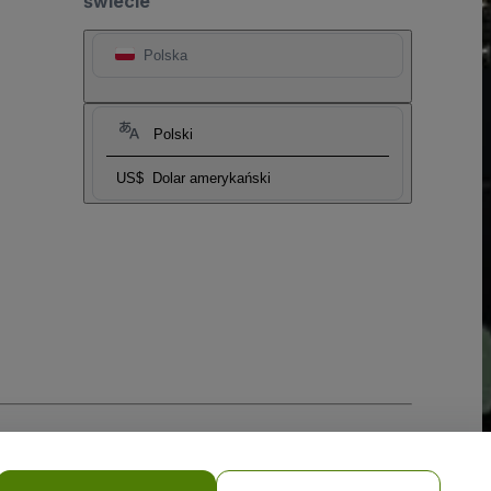
świecie
Polska
Polski
US$
Dolar amerykański
i prywatności w przypadku urządzeń mobilnych