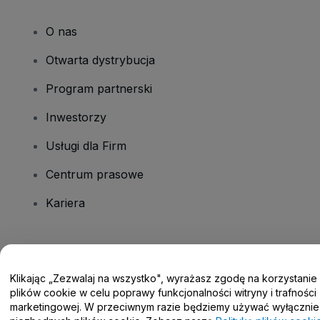
O nas
Otwarta dystrybucja
Program partnerski
Inwestorzy
Usługi dla Firm
Centrum prasowe
Kariera
Masz pytania?
Klikając „Zezwalaj na wszystko", wyrażasz zgodę na korzystanie
Centrum pomocy / Skontaktuj się z nami
plików cookie w celu poprawy funkcjonalności witryny i trafności
marketingowej. W przeciwnym razie będziemy używać wyłącznie