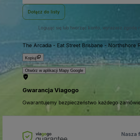
mail
Dołącz do listy
Logując się lub tworząc konto, wyrażasz zgodę 
The Arcadia - Eat Street Brisbane
-
Northshore R
Kopiuj
Otwórz w aplikacji Mapy Google
Gwarancja Viagogo
Gwarantujemy bezpieczeństwo każdego zamówien
Nasza 