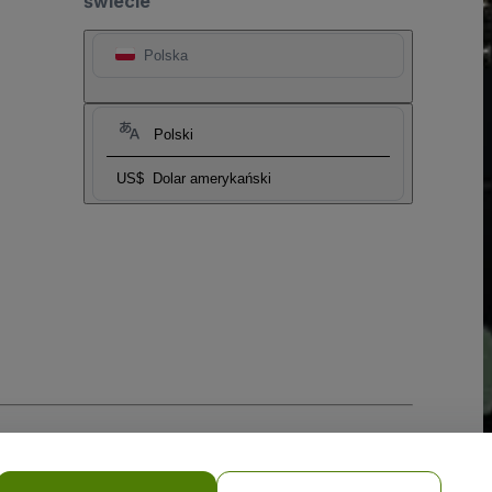
świecie
Polska
Polski
US$
Dolar amerykański
i prywatności w przypadku urządzeń mobilnych