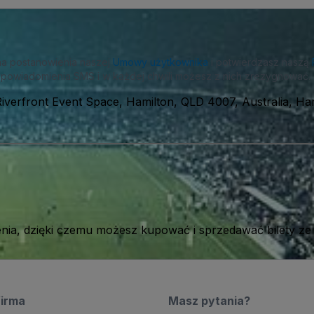
na postanowienia naszej
Umowy użytkownika
i potwierdzasz naszą
powiadomienia SMS i w każdej chwili możesz z nich zrezygnować.
iverfront Event Space, Hamilton, QLD 4007, Australia, Ham
ia, dzięki czemu możesz kupować i sprzedawać bilety ze
firma
Masz pytania?