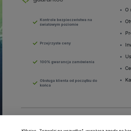
O 
Kontrole bezpieczeństwa na
Ot
światowym poziomie
Pr
Przejrzyste ceny
In
Us
100% gwarancja zamówienia
Ce
Ka
Obsługa klienta od początku do
końca
Prawa autorskie © viagogo GmbH 2026
Informacje dotyczące
Korzystanie z tej strony internetowej oznacza akceptację
Regu
Klikając „Zezwalaj na wszystko", wyrażasz zgodę na ko