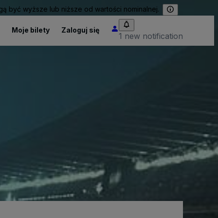
 być wyższe lub niższe od wartości nominalnej.
Moje bilety
Zaloguj się
1 new notification