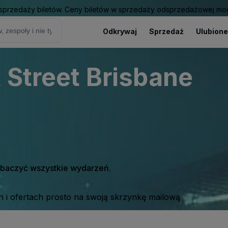
sprzedaży biletów. Ceny biletów w sprzedaży odsprzedażowej mogą
Odkrywaj
Sprzedaż
Ulubione
 Street Brisbane
zobaczyć wszystkie wydarzeń.
 i ofertach prosto na swoją skrzynkę mailową