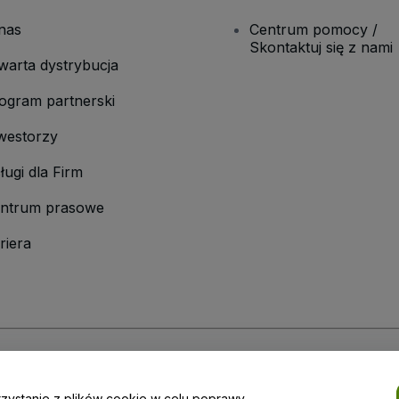
nas
Centrum pomocy /
Skontaktuj się z nami
warta dystrybucja
ogram partnerski
westorzy
ługi dla Firm
ntrum prasowe
riera
laminu
i
Polityki prywatności
oraz
Polityki dotyczącej plików cookie
i
Polityk
rzystanie z plików cookie w celu poprawy