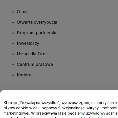
O nas
Otwarta dystrybucja
Program partnerski
Inwestorzy
Usługi dla Firm
Centrum prasowe
Kariera
Masz pytania?
Klikając „Zezwalaj na wszystko", wyrażasz zgodę na korzystanie
Centrum pomocy / Skontaktuj się z nami
plików cookie w celu poprawy funkcjonalności witryny i trafności
marketingowej. W przeciwnym razie będziemy używać wyłącznie