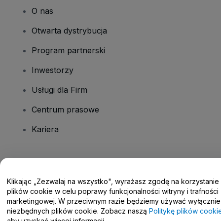
O nas
Otwarta dystrybucja
Program partnerski
Inwestorzy
Usługi dla Firm
Centrum prasowe
Kariera
Masz pytania?
Klikając „Zezwalaj na wszystko", wyrażasz zgodę na korzystanie
Centrum pomocy / Skontaktuj się z nami
plików cookie w celu poprawy funkcjonalności witryny i trafności
marketingowej. W przeciwnym razie będziemy używać wyłącznie
niezbędnych plików cookie. Zobacz naszą
Politykę plików cooki
aby uzyskać więcej informacji.