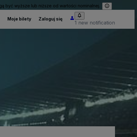
 być wyższe lub niższe od wartości nominalnej.
Moje bilety
Zaloguj się
1 new notification