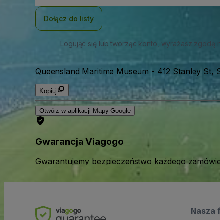
mail
Dołącz do listy
Logując się lub tworząc konto, wyrażasz zgodę 
Queensland Maritime Museum
-
412 Stanley St, 
Kopiuj
Otwórz w aplikacji Mapy Google
Gwarancja Viagogo
Gwarantujemy bezpieczeństwo każdego zamówien
Nasza 