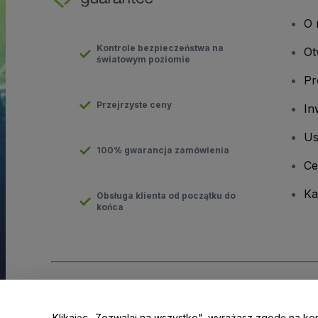
O 
Kontrole bezpieczeństwa na
Ot
światowym poziomie
Pr
Przejrzyste ceny
In
Us
100% gwarancja zamówienia
Ce
Ka
Obsługa klienta od początku do
końca
Prawa autorskie © viagogo GmbH 2026
Informacje dotyczące
Korzystanie z tej strony internetowej oznacza akceptację
Regu
Klikając „Zezwalaj na wszystko", wyrażasz zgodę na ko