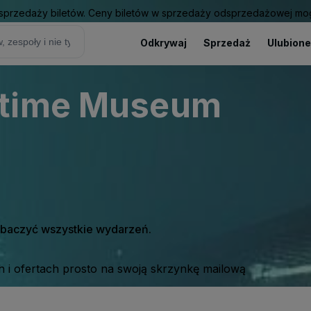
sprzedaży biletów. Ceny biletów w sprzedaży odsprzedażowej mogą
Odkrywaj
Sprzedaż
Ulubione
itime Museum
zobaczyć wszystkie wydarzeń.
 i ofertach prosto na swoją skrzynkę mailową