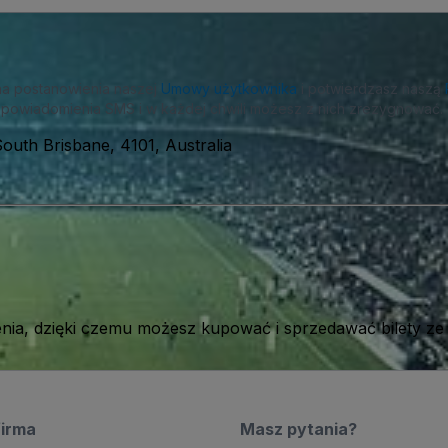
na postanowienia naszej
Umowy użytkownika
i potwierdzasz naszą
powiadomienia SMS i w każdej chwili możesz z nich zrezygnować.
South Brisbane, 4101, Australia
ia, dzięki czemu możesz kupować i sprzedawać bilety ze
firma
Masz pytania?