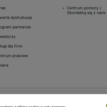
nas
Centrum pomocy /
Skontaktuj się z nami
warta dystrybucja
ogram partnerski
westorzy
ługi dla Firm
ntrum prasowe
riera
laminu
i
Polityki prywatności
oraz
Polityki dotyczącej plików cookie
i
Polityk
rzystanie z plików cookie w celu poprawy