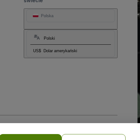
świecie
Polska
Polski
US$
Dolar amerykański
i prywatności w przypadku urządzeń mobilnych