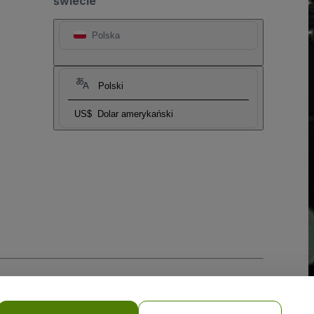
świecie
Polska
Polski
US$
Dolar amerykański
i prywatności w przypadku urządzeń mobilnych