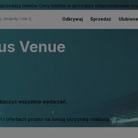
sprzedaży biletów. Ceny biletów w sprzedaży odsprzedażowej mogą
Odkrywaj
Sprzedaż
Ulubione
us Venue
zobaczyć wszystkie wydarzeń.
 i ofertach prosto na swoją skrzynkę mailową