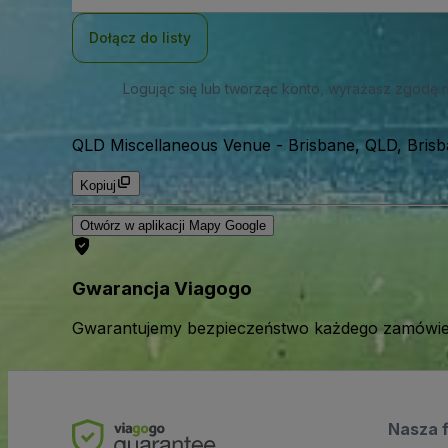
mail
Dołącz do listy
Logując się lub tworząc konto, wyrażasz zgodę 
QLD Miscellaneous Venue
-
Brisbane, QLD, Brisb
Kopiuj
Otwórz w aplikacji Mapy Google
Gwarancja Viagogo
Gwarantujemy bezpieczeństwo każdego zamówien
Nasza 