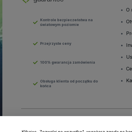
O 
Kontrole bezpieczeństwa na
Ot
światowym poziomie
Pr
Przejrzyste ceny
In
Us
100% gwarancja zamówienia
Ce
Ka
Obsługa klienta od początku do
końca
Prawa autorskie © viagogo GmbH 2026
Informacje dotyczące
Korzystanie z tej strony internetowej oznacza akceptację
Regu
Klikając „Zezwalaj na wszystko", wyrażasz zgodę na ko