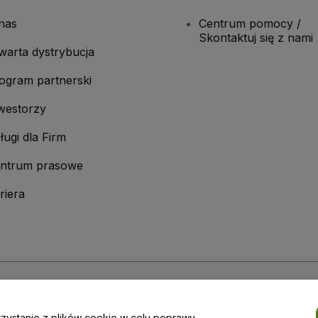
nas
Centrum pomocy /
Skontaktuj się z nami
warta dystrybucja
ogram partnerski
westorzy
ługi dla Firm
ntrum prasowe
riera
laminu
i
Polityki prywatności
oraz
Polityki dotyczącej plików cookie
i
Polityk
rzystanie z plików cookie w celu poprawy