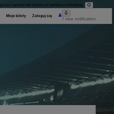
 być wyższe lub niższe od wartości nominalnej.
Moje bilety
Zaloguj się
1 new notification