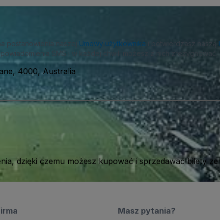
na postanowienia naszej
Umowy użytkownika
i potwierdzasz naszą
powiadomienia SMS i w każdej chwili możesz z nich zrezygnować.
ane, 4000, Australia
ia, dzięki czemu możesz kupować i sprzedawać bilety ze
firma
Masz pytania?