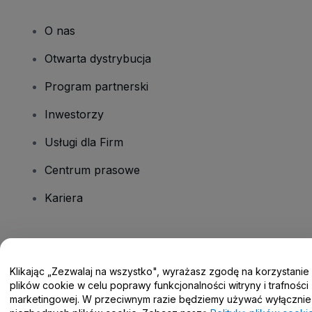
O nas
Otwarta dystrybucja
Program partnerski
Inwestorzy
Usługi dla Firm
Centrum prasowe
Kariera
Masz pytania?
Klikając „Zezwalaj na wszystko", wyrażasz zgodę na korzystanie
Centrum pomocy / Skontaktuj się z nami
plików cookie w celu poprawy funkcjonalności witryny i trafności
marketingowej. W przeciwnym razie będziemy używać wyłącznie