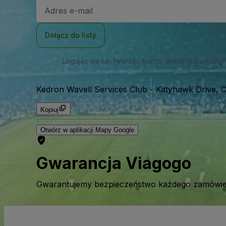
Adres
e-
mail
Dołącz do listy
Logując się lub tworząc konto, wyrażasz zgodę 
Kedron Wavell Services Club
-
Kittyhawk Drive, 
Kopiuj
Otwórz w aplikacji Mapy Google
Gwarancja Viagogo
Gwarantujemy bezpieczeństwo każdego zamówien