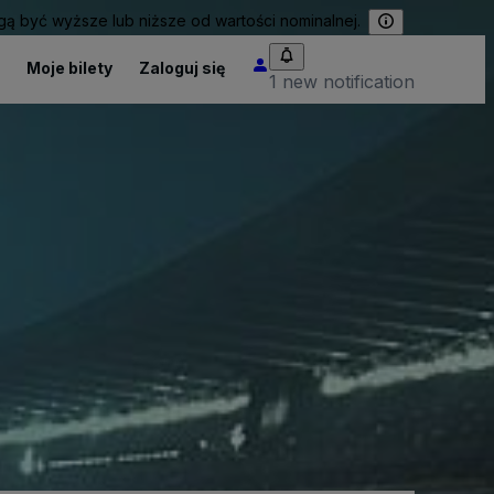
 być wyższe lub niższe od wartości nominalnej.
Moje bilety
Zaloguj się
1 new notification