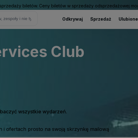
sprzedaży biletów. Ceny biletów w sprzedaży odsprzedażowej mogą
Odkrywaj
Sprzedaż
Ulubione
rvices Club
zobaczyć wszystkie wydarzeń.
 i ofertach prosto na swoją skrzynkę mailową