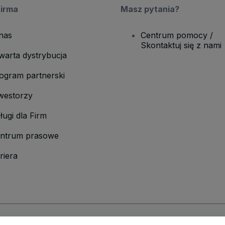
firma
Masz pytania?
nas
Centrum pomocy /
Skontaktuj się z nami
warta dystrybucja
ogram partnerski
westorzy
ługi dla Firm
ntrum prasowe
riera