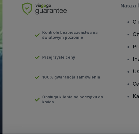
Nasza 
O 
Kontrole bezpieczeństwa na
Ot
światowym poziomie
Pr
Przejrzyste ceny
In
Us
100% gwarancja zamówienia
Ce
Ka
Obsługa klienta od początku do
końca