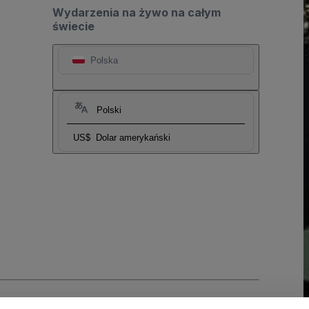
Wydarzenia na żywo na całym
świecie
Polska
Polski
US$
Dolar amerykański