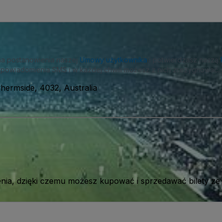
na postanowienia naszej
Umowy użytkownika
i potwierdzasz naszą
powiadomienia SMS i w każdej chwili możesz z nich zrezygnować.
Chermside, 4032, Australia
ia, dzięki czemu możesz kupować i sprzedawać bilety ze