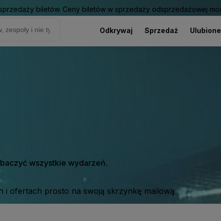
sprzedaży biletów. Ceny biletów w sprzedaży odsprzedażowej mogą
Odkrywaj
Sprzedaż
Ulubione
zobaczyć wszystkie wydarzeń.
 i ofertach prosto na swoją skrzynkę mailową