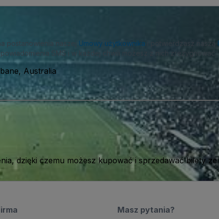
na postanowienia naszej
Umowy użytkownika
i potwierdzasz naszą
powiadomienia SMS i w każdej chwili możesz z nich zrezygnować.
sbane, Australia
ia, dzięki czemu możesz kupować i sprzedawać bilety ze
firma
Masz pytania?