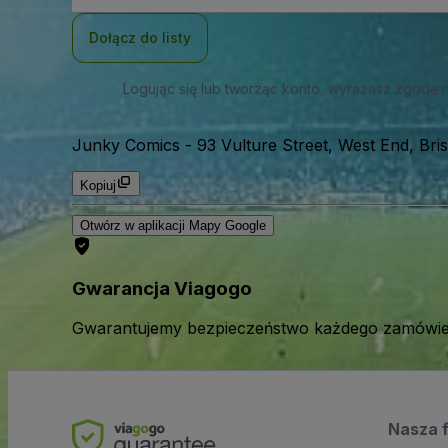
mail
Dołącz do listy
Logując się lub tworząc konto, wyrażasz zgodę 
Junky Comics
-
93 Vulture Street, West End, Bri
Kopiuj
Otwórz w aplikacji Mapy Google
Gwarancja Viagogo
Gwarantujemy bezpieczeństwo każdego zamówien
Nasza 