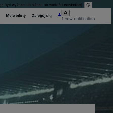
 być wyższe lub niższe od wartości nominalnej.
Moje bilety
Zaloguj się
1 new notification