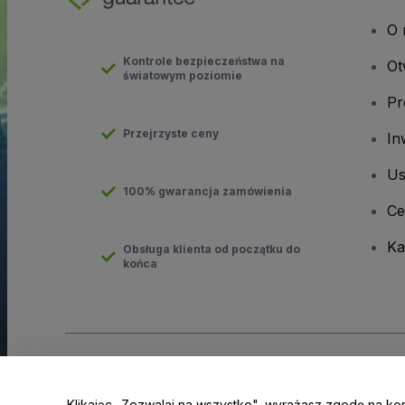
O 
Kontrole bezpieczeństwa na
Ot
światowym poziomie
Pr
Przejrzyste ceny
In
Us
100% gwarancja zamówienia
Ce
Ka
Obsługa klienta od początku do
końca
Prawa autorskie © viagogo GmbH 2026
Informacje dotyczące
Korzystanie z tej strony internetowej oznacza akceptację
Regu
Klikając „Zezwalaj na wszystko", wyrażasz zgodę na ko