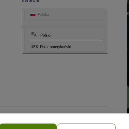
świecie
Polska
Polski
US$
Dolar amerykański
i prywatności w przypadku urządzeń mobilnych