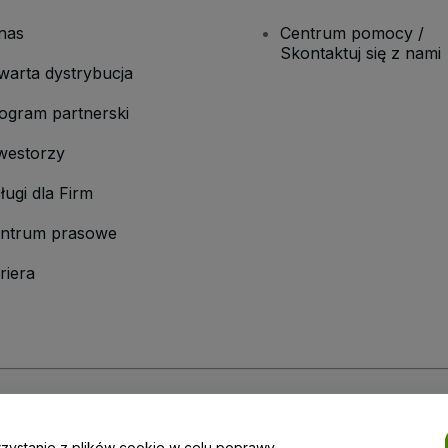
nas
Centrum pomocy /
Skontaktuj się z nami
warta dystrybucja
ogram partnerski
westorzy
ługi dla Firm
ntrum prasowe
riera
laminu
i
Polityki prywatności
oraz
Polityki dotyczącej plików cookie
i
Polityk
rzystanie z plików cookie w celu poprawy