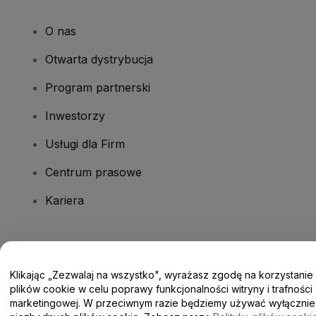
O nas
Otwarta dystrybucja
Program partnerski
Inwestorzy
Usługi dla Firm
Centrum prasowe
Kariera
Masz pytania?
Klikając „Zezwalaj na wszystko", wyrażasz zgodę na korzystanie
Centrum pomocy / Skontaktuj się z nami
plików cookie w celu poprawy funkcjonalności witryny i trafności
marketingowej. W przeciwnym razie będziemy używać wyłącznie