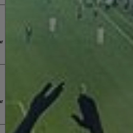
ar
ar