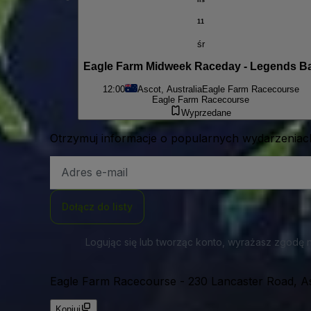
11
śr
Eagle Farm Midweek Raceday - Legends B
12:00
Ascot, Australia
Eagle Farm Racecourse
Eagle Farm Racecourse
Wyprzedane
Otrzymuj informacje o popularnych wydarzeniach
Adres
e-
mail
Dołącz do listy
Logując się lub tworząc konto, wyrażasz zgodę 
Eagle Farm Racecourse
-
230 Lancaster Road, As
Kopiuj