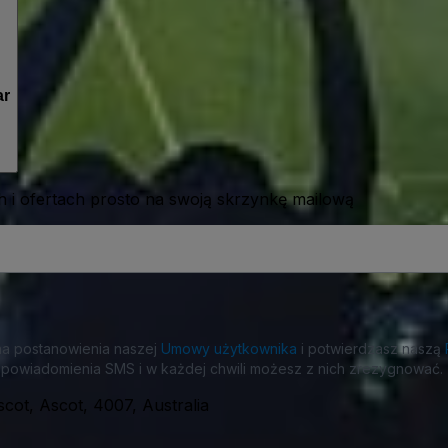
ar
 i ofertach prosto na swoją skrzynkę mailową
na postanowienia naszej
Umowy użytkownika
i potwierdzasz naszą
powiadomienia SMS i w każdej chwili możesz z nich zrezygnować.
cot, Ascot, 4007, Australia