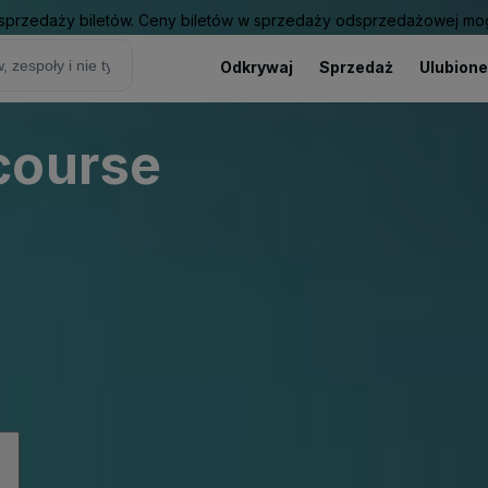
sprzedaży biletów. Ceny biletów w sprzedaży odsprzedażowej mogą
Odkrywaj
Sprzedaż
Ulubione
course