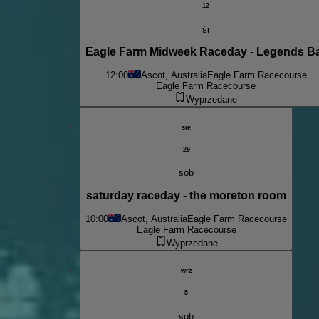
12
śr
Eagle Farm Midweek Raceday - Legends B
12:00
Ascot, Australia
Eagle Farm Racecourse
Eagle Farm Racecourse
Wyprzedane
sie
29
sob
saturday raceday - the moreton room
10:00
Ascot, Australia
Eagle Farm Racecourse
Eagle Farm Racecourse
Wyprzedane
wrz
5
sob