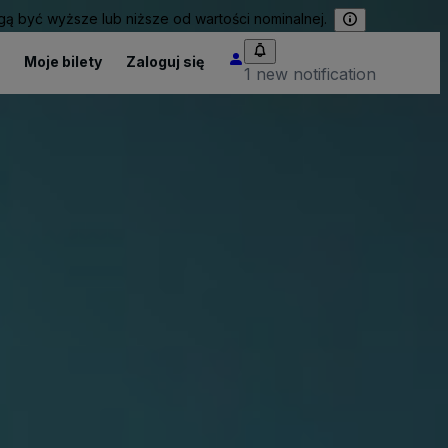
 być wyższe lub niższe od wartości nominalnej.
Moje bilety
Zaloguj się
1 new notification