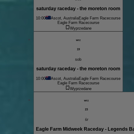
saturday raceday - the moreton room
10:00
Ascot, Australia
Eagle Farm Racecourse
Eagle Farm Racecourse
Wyprzedane
wrz
19
sob
saturday raceday - the moreton room
10:00
Ascot, Australia
Eagle Farm Racecourse
Eagle Farm Racecourse
Wyprzedane
wrz
23
śr
Eagle Farm Midweek Raceday - Legends B