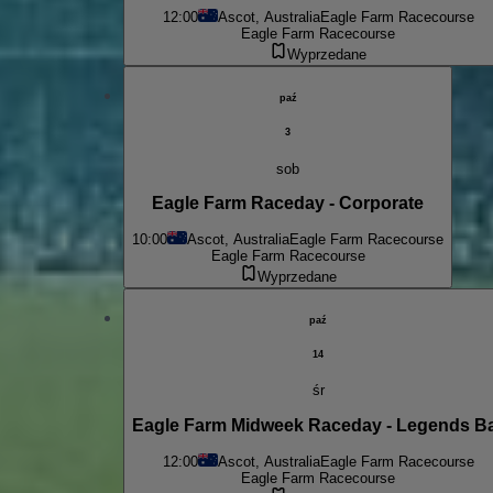
12:00
Ascot, Australia
Eagle Farm Racecourse
Eagle Farm Racecourse
Wyprzedane
paź
3
sob
Eagle Farm Raceday - Corporate
10:00
Ascot, Australia
Eagle Farm Racecourse
Eagle Farm Racecourse
Wyprzedane
paź
14
śr
Eagle Farm Midweek Raceday - Legends B
12:00
Ascot, Australia
Eagle Farm Racecourse
Eagle Farm Racecourse