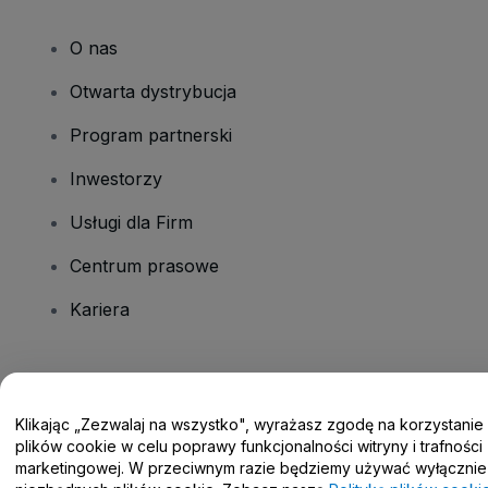
O nas
Otwarta dystrybucja
Program partnerski
Inwestorzy
Usługi dla Firm
Centrum prasowe
Kariera
Masz pytania?
Klikając „Zezwalaj na wszystko", wyrażasz zgodę na korzystanie
Centrum pomocy / Skontaktuj się z nami
plików cookie w celu poprawy funkcjonalności witryny i trafności
marketingowej. W przeciwnym razie będziemy używać wyłącznie