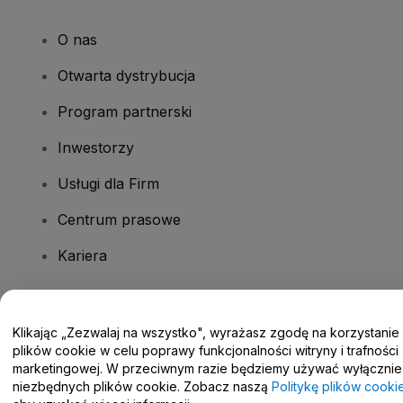
O nas
Otwarta dystrybucja
Program partnerski
Inwestorzy
Usługi dla Firm
Centrum prasowe
Kariera
Masz pytania?
Klikając „Zezwalaj na wszystko", wyrażasz zgodę na korzystanie
plików cookie w celu poprawy funkcjonalności witryny i trafności
Centrum pomocy / Skontaktuj się z nami
marketingowej. W przeciwnym razie będziemy używać wyłącznie
niezbędnych plików cookie. Zobacz naszą
Politykę plików cooki