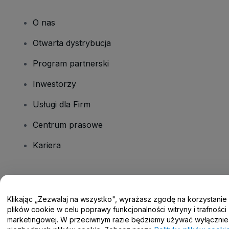
O nas
Otwarta dystrybucja
Program partnerski
Inwestorzy
Usługi dla Firm
Centrum prasowe
Kariera
Masz pytania?
Klikając „Zezwalaj na wszystko", wyrażasz zgodę na korzystanie
Centrum pomocy / Skontaktuj się z nami
plików cookie w celu poprawy funkcjonalności witryny i trafności
marketingowej. W przeciwnym razie będziemy używać wyłącznie