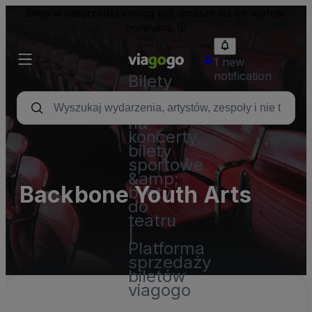
Bilety w odsprzedaży mogą być droższe niż ich wartość
nominalna.
1 new
notification
Bilety
-
Bilety
na
koncerty,
bilety
sportowe
&amp;
Backbone Youth Arts
bilety
do
teatru
|
Platforma
sprzedaży
biletów
viagogo