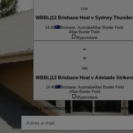
czw
WBBL|12 Brisbane Heat v Sydney Thunder
14:40
Brisbane, Australia
Allan Border Field
Allan Border Field
Wyprzedane
lis
22
ndz
WBBL|12 Brisbane Heat v Adelaide Striker
14:40
Brisbane, Australia
Allan Border Field
Allan Border Field
Wyprzedane
Otrzymuj informacje o popularnych wydarzeniach
Adres
e-
mail