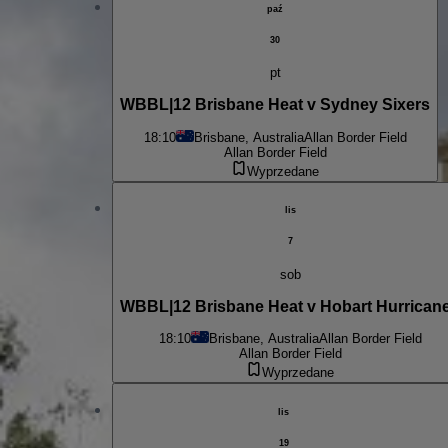
paź
30
pt
WBBL|12 Brisbane Heat v Sydney Sixers
18:10
Brisbane, Australia
Allan Border Field
Allan Border Field
Wyprzedane
lis
7
sob
WBBL|12 Brisbane Heat v Hobart Hurrican
18:10
Brisbane, Australia
Allan Border Field
Allan Border Field
Wyprzedane
lis
19