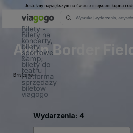
Jesteśmy największym na świecie miejscem kupna i od
Bilety -
Bilety na
koncerty,
Allan Border Fiel
bilety
sportowe
&amp;
bilety do
teatru |
Brisbane
Platforma
sprzedaży
biletów
viagogo
Wydarzenia: 4