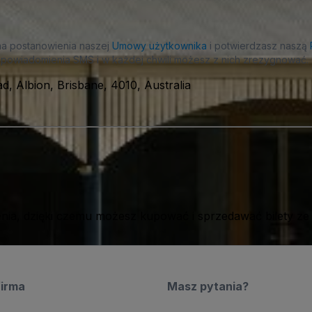
na postanowienia naszej
Umowy użytkownika
i potwierdzasz naszą
powiadomienia SMS i w każdej chwili możesz z nich zrezygnować.
, Albion, Brisbane, 4010, Australia
ia, dzięki czemu możesz kupować i sprzedawać bilety ze
firma
Masz pytania?