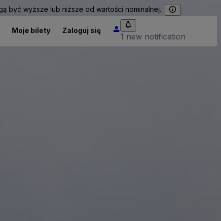
 być wyższe lub niższe od wartości nominalnej.
Moje bilety
Zaloguj się
1 new notification