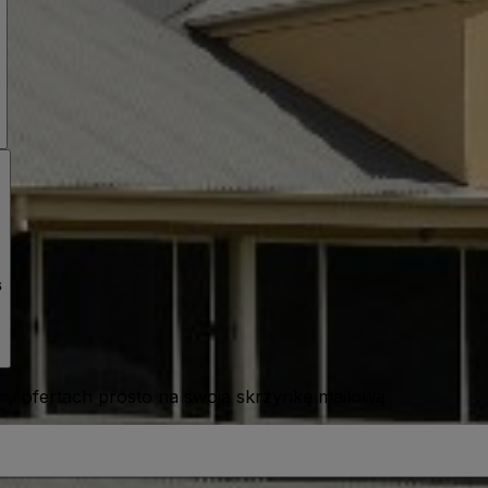
s
 i ofertach prosto na swoją skrzynkę mailową