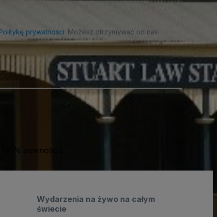
Politykę prywatności
. Możesz otrzymywać od nas
 100% pewnością.
Wydarzenia na żywo na całym
świecie