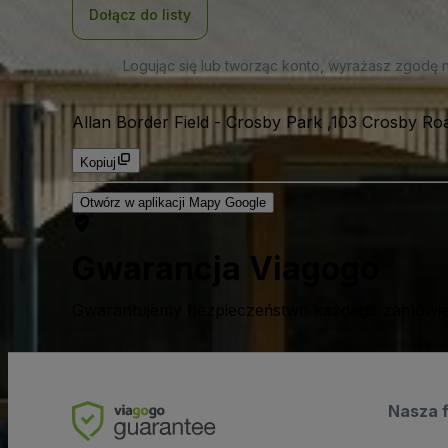
Dołącz do listy
Logując się lub tworząc konto, wyrażasz zgodę 
Allan Border Field
-
Crosby Park ,103 Crosby Road
Kopiuj
Otwórz w aplikacji Mapy Google
Gwarancja Viagogo
Gwarantujemy bezpieczeństwo każdego zamówien
Nasza 