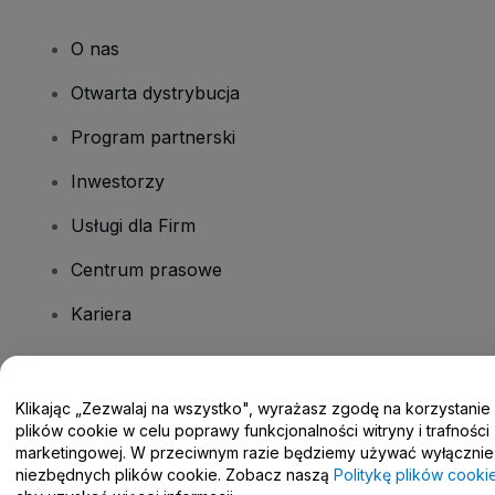
O nas
Otwarta dystrybucja
Program partnerski
Inwestorzy
Usługi dla Firm
Centrum prasowe
Kariera
Masz pytania?
Klikając „Zezwalaj na wszystko", wyrażasz zgodę na korzystanie
plików cookie w celu poprawy funkcjonalności witryny i trafności
Centrum pomocy / Skontaktuj się z nami
marketingowej. W przeciwnym razie będziemy używać wyłącznie
niezbędnych plików cookie. Zobacz naszą
Politykę plików cooki