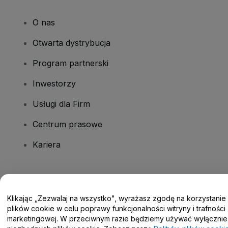
O nas
Otwarta dystrybucja
Program partnerski
Inwestorzy
Usługi dla Firm
Centrum prasowe
Kariera
Masz pytania?
Klikając „Zezwalaj na wszystko", wyrażasz zgodę na korzystanie
Centrum pomocy / Skontaktuj się z nami
plików cookie w celu poprawy funkcjonalności witryny i trafności
marketingowej. W przeciwnym razie będziemy używać wyłącznie