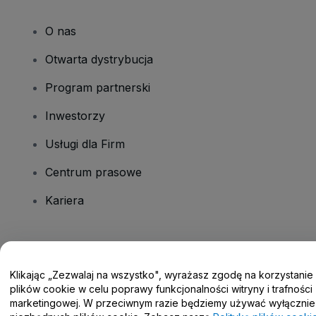
O nas
Otwarta dystrybucja
Program partnerski
Inwestorzy
Usługi dla Firm
Centrum prasowe
Kariera
Masz pytania?
Klikając „Zezwalaj na wszystko", wyrażasz zgodę na korzystanie
Centrum pomocy / Skontaktuj się z nami
plików cookie w celu poprawy funkcjonalności witryny i trafności
marketingowej. W przeciwnym razie będziemy używać wyłącznie