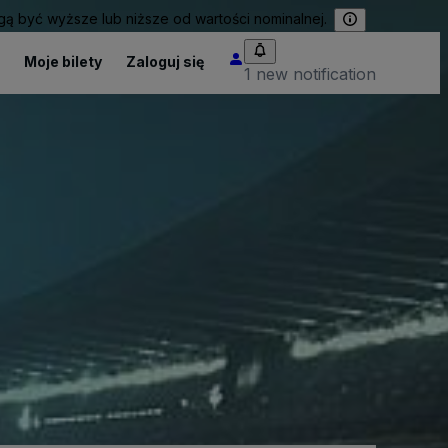
 być wyższe lub niższe od wartości nominalnej.
Moje bilety
Zaloguj się
1 new notification