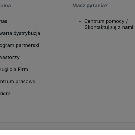
firma
Masz pytania?
nas
Centrum pomocy /
Skontaktuj się z nami
warta dystrybucja
ogram partnerski
westorzy
ługi dla Firm
ntrum prasowe
riera