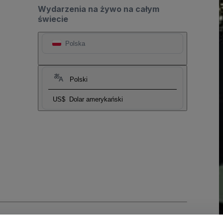
Wydarzenia na żywo na całym
świecie
Polska
Polski
US$
Dolar amerykański