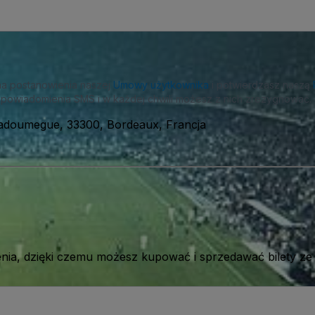
na postanowienia naszej
Umowy użytkownika
i potwierdzasz naszą
powiadomienia SMS i w każdej chwili możesz z nich zrezygnować.
adoumegue, 33300, Bordeaux, Francja
ia, dzięki czemu możesz kupować i sprzedawać bilety ze