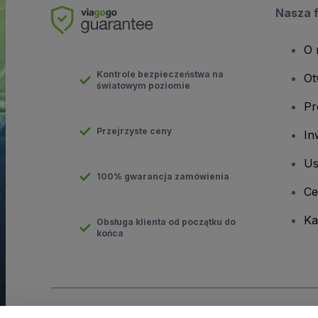
Nasza 
O 
Kontrole bezpieczeństwa na
Ot
światowym poziomie
Pr
Przejrzyste ceny
In
Us
100% gwarancja zamówienia
Ce
Ka
Obsługa klienta od początku do
końca