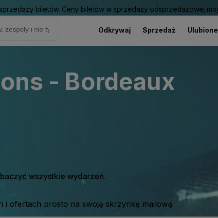
sprzedaży biletów. Ceny biletów w sprzedaży odsprzedażowej mogą
Odkrywaj
Sprzedaż
Ulubione
ions - Bordeaux
zobaczyć wszystkie wydarzeń.
 i ofertach prosto na swoją skrzynkę mailową