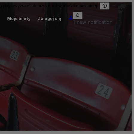
 być wyższe lub niższe od wartości nominalnej.
Moje bilety
Zaloguj się
1 new notification