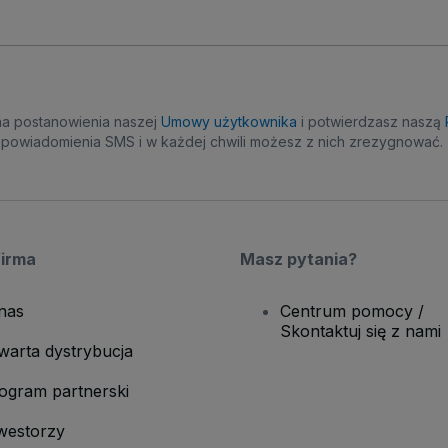
na postanowienia naszej
Umowy użytkownika
i potwierdzasz naszą
powiadomienia SMS i w każdej chwili możesz z nich zrezygnować.
firma
Masz pytania?
nas
Centrum pomocy /
Skontaktuj się z nami
warta dystrybucja
ogram partnerski
westorzy