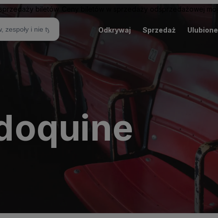
sprzedaży biletów. Ceny biletów w sprzedaży odsprzedażowej mogą
Odkrywaj
Sprzedaż
Ulubione
doquine