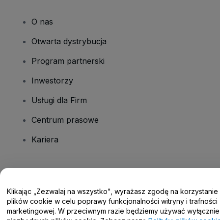
O nas
Otwarta dystrybucja
Program partnerski
Inwestorzy
Usługi dla Firm
Centrum prasowe
Kariera
Masz pytania?
Klikając „Zezwalaj na wszystko", wyrażasz zgodę na korzystanie
Centrum pomocy / Skontaktuj się z nami
plików cookie w celu poprawy funkcjonalności witryny i trafności
marketingowej. W przeciwnym razie będziemy używać wyłącznie