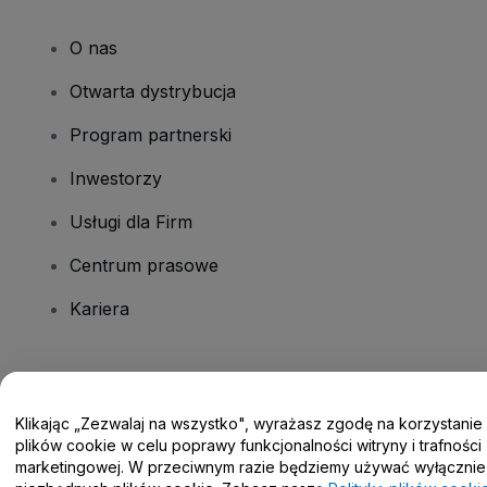
O nas
Otwarta dystrybucja
Program partnerski
Inwestorzy
Usługi dla Firm
Centrum prasowe
Kariera
Masz pytania?
Klikając „Zezwalaj na wszystko", wyrażasz zgodę na korzystanie
Centrum pomocy / Skontaktuj się z nami
plików cookie w celu poprawy funkcjonalności witryny i trafności
marketingowej. W przeciwnym razie będziemy używać wyłącznie