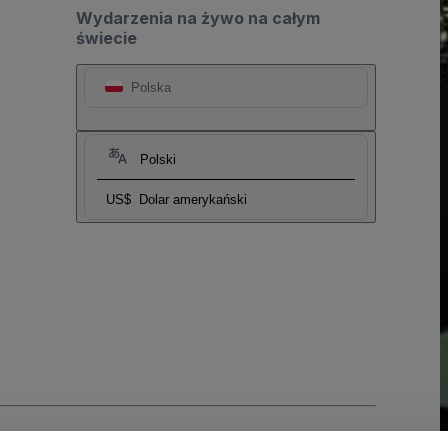
Wydarzenia na żywo na całym
świecie
Polska
Polski
US$
Dolar amerykański