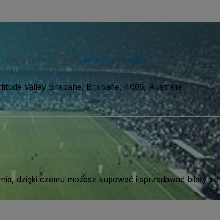
na postanowienia naszej
Umowy użytkownika
i potwierdzasz naszą
powiadomienia SMS i w każdej chwili możesz z nich zrezygnować.
titude Valley Brisbane, Brisbane, 4006, Australia
ia, dzięki czemu możesz kupować i sprzedawać bilety ze