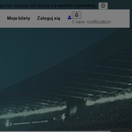
 być wyższe lub niższe od wartości nominalnej.
Moje bilety
Zaloguj się
1 new notification