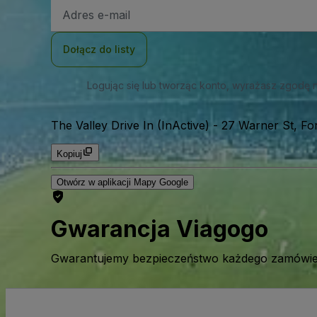
Adres
e-
mail
Dołącz do listy
Logując się lub tworząc konto, wyrażasz zgodę 
The Valley Drive In (InActive)
-
27 Warner St, For
Kopiuj
Otwórz w aplikacji Mapy Google
Gwarancja Viagogo
Gwarantujemy bezpieczeństwo każdego zamówien