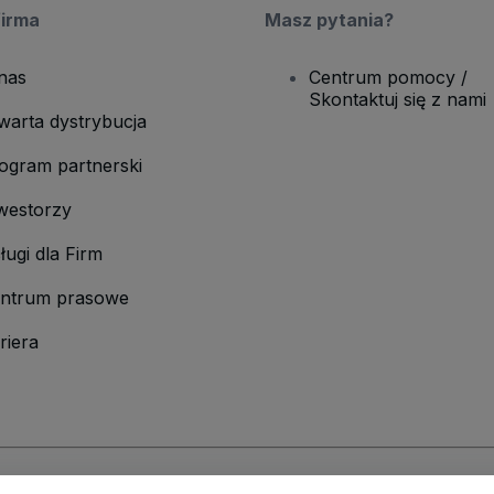
firma
Masz pytania?
nas
Centrum pomocy /
Skontaktuj się z nami
warta dystrybucja
ogram partnerski
westorzy
ługi dla Firm
ntrum prasowe
riera