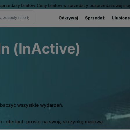
sprzedaży biletów. Ceny biletów w sprzedaży odsprzedażowej mogą
Odkrywaj
Sprzedaż
Ulubione
In (InActive)
zobaczyć wszystkie wydarzeń.
 i ofertach prosto na swoją skrzynkę mailową