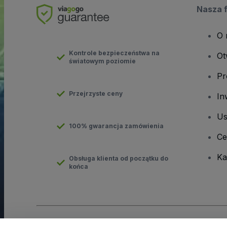
Nasza 
O 
Kontrole bezpieczeństwa na
Ot
światowym poziomie
Pr
Przejrzyste ceny
In
Us
100% gwarancja zamówienia
Ce
Ka
Obsługa klienta od początku do
końca